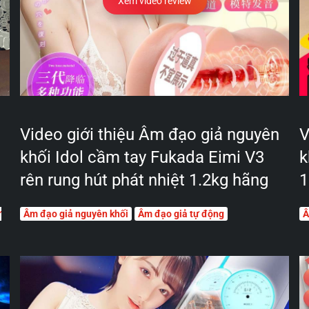
Xem video review
Video giới thiệu Âm đạo giả nguyên
V
khối Idol cầm tay Fukada Eimi V3
k
rên rung hút phát nhiệt 1.2kg hãng
1
ự
Âm đạo giả nguyên khối
Âm đạo giả tự động
Â