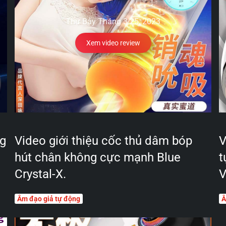
Thứ Bảy Tháng 3 25, 2023
Xem video review
ng
Video giới thiệu cốc thủ dâm bóp
V
hút chân không cực mạnh Blue
t
Crystal-X.
V
Âm đạo giả tự động
Â