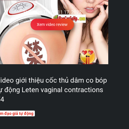
Thứ Năm Tháng 11 17, 2022
Xem video review
ideo giới thiệu cốc thủ dâm co bóp
ự động Leten vaginal contractions
4
m đạo giả tự động