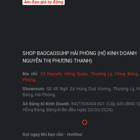
Âm đạo giả tự động
SHOP BAOCAOSUHP HẢI PHÒNG (HỘ KINH DOANH
NGUYỄN THỊ PHƯƠNG THANH)
Địa chỉ:
29 Nguyễn Hồng Quân, Thượng Lý, Hồng Bàng,
Phòng.
Showroom:
Số 48 Ngõ 24 Hùng Duệ Vương, Thượng Lý, 
Bàng, Hải Phòng.
Số Đăng Kí Kinh Doanh:
8421506004-001 (Cấp bởi UBND 
Hồng Bàng, Đăng kí lần đầu ngày 20/03/2024).
Gọi ngay khi bạn cần - Hotline: