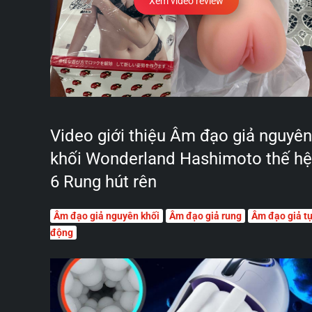
Xem video review
Video giới thiệu Âm đạo giả nguyên
khối Wonderland Hashimoto thế hệ
6 Rung hút rên
Âm đạo giả nguyên khối
Âm đạo giả rung
Âm đạo giả t
động