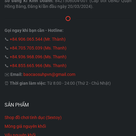
Số Đăng Kí Kinh Doanh:
8421506004-001 (Cấp bởi UBND Quận
Hồng Bàng, Đăng kí lần đầu ngày 20/03/2024).
Gọi ngay khi bạn cần - Hotline:
📞
+84.906.065.544 (Mr. Thành)
📞
+84.705.705.039 (Ms. Thanh)
📞
+84.936.968.096 (Ms. Thanh)
📞
+84.855.665.966 (Ms. Thanh)
✉️
Email:
baocaosuhpvn@gmail.com
⏰
Thời gian làm việc:
Từ 8:00 - 24:00 (Thứ 2 - Chủ Nhật)
SẢN PHẨM
Shop đồ chơi tình dục (Sextoy)
Mông giả nguyên khối
Vếu nguyên khối