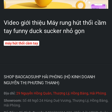
Video giới thiệu Máy rung hút thổi cầm
tay funny duck sucker nhỏ gọn
máy hút thổi cầm tay
SHOP BAOCAOSUHP HẢI PHÒNG (HỘ KINH DOANH
NGUYỄN THỊ PHƯƠNG THANH)
Địa chỉ:
29 Nguyễn Hồng Quân, Thượng Lý, Hồng Bàng, Hải Phòng.
Showroom:
Số 48 Ngõ 24 Hùng Duệ Vương, Thượng Lý, Hồng Bàng,
Hải Phòng.