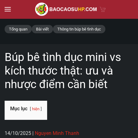
Skip to main content
Tổng quan
Bài viết
Thông tin búp bê tình dục
Búp bê tình dục mini vs
kích thước thật: ưu và
nhược điểm cần biết
Mục lục
hiện
14/10/2025
|
Nguyen Minh Thanh