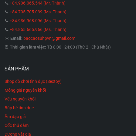
📞
+84.906.065.544 (Mr. Thành)
📞
+84.705.705.039 (Ms. Thanh)
📞
+84.936.968.096 (Ms. Thanh)
📞
+84.855.665.966 (Ms. Thanh)
✉️
Email:
baocaosuhpvn@gmail.com
⏰
Thời gian làm việc:
Từ 8:00 - 24:00 (Thứ 2 - Chủ Nhật)
SẢN PHẨM
Shop đồ chơi tình dục (Sextoy)
Mông giả nguyên khối
Vếu nguyên khối
Búp bê tình dục
Âm đạo giả
Cốc thủ dâm
Dương vật giả