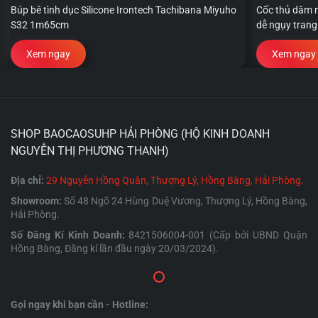
Búp bê tình dục Silicone Irontech Tachibana Miyuho
Cốc thủ dâm m
S32 1m65cm
dễ ngụy trang
Xem ngay
Xem ngay
SHOP BAOCAOSUHP HẢI PHÒNG (HỘ KINH DOANH
NGUYỄN THỊ PHƯƠNG THANH)
Địa chỉ:
29 Nguyễn Hồng Quân, Thượng Lý, Hồng Bàng, Hải Phòng.
Showroom:
Số 48 Ngõ 24 Hùng Duệ Vương, Thượng Lý, Hồng Bàng,
Hải Phòng.
Số Đăng Kí Kinh Doanh:
8421506004-001 (Cấp bởi UBND Quận
Hồng Bàng, Đăng kí lần đầu ngày 20/03/2024).
Gọi ngay khi bạn cần - Hotline: