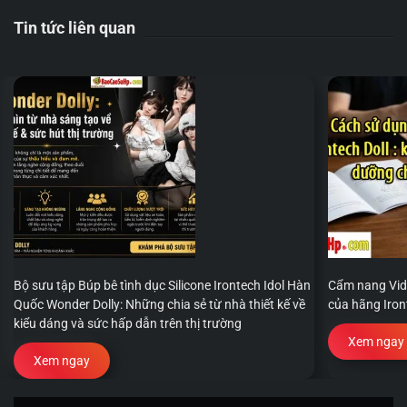
Tin tức liên quan
Bộ sưu tập Búp bê tình dục Silicone Irontech Idol Hàn
Cẩm nang Vide
Quốc Wonder Dolly: Những chia sẻ từ nhà thiết kế về
của hãng Iron
kiểu dáng và sức hấp dẫn trên thị trường
Xem ngay
Xem ngay