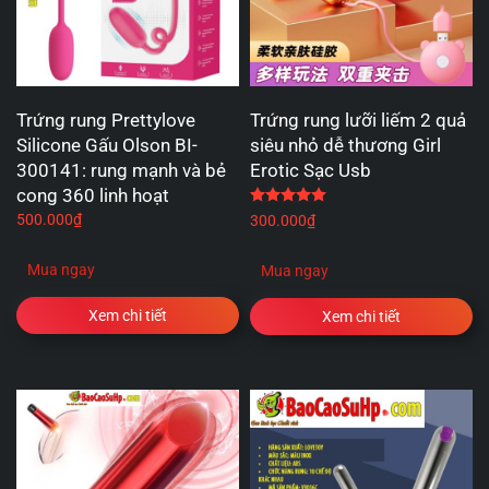
Trứng rung Prettylove
Trứng rung lưỡi liếm 2 quả
Silicone Gấu Olson BI-
siêu nhỏ dễ thương Girl
300141: rung mạnh và bẻ
Erotic Sạc Usb
cong 360 linh hoạt
Được xếp hạng
5.00
5 
500.000
₫
300.000
₫
Mua ngay
Mua ngay
Xem chi tiết
Xem chi tiết