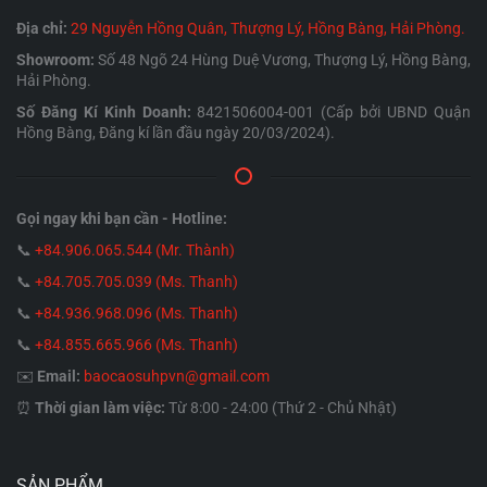
Địa chỉ:
29 Nguyễn Hồng Quân, Thượng Lý, Hồng Bàng, Hải Phòng.
Showroom:
Số 48 Ngõ 24 Hùng Duệ Vương, Thượng Lý, Hồng Bàng,
Kích thước “hạt tiêu”:
Chiều dài phổ biến chỉ từ
Hải Phòng.
4cm đến 8cm
. Sự nhỏ gọn này giúp người dùng
Số Đăng Kí Kinh Doanh:
8421506004-001 (Cấp bởi UBND Quận
dễ dàng kẹp nó vào giữa các ngón tay để thao
Hồng Bàng, Đăng kí lần đầu ngày 20/03/2024).
tác một cách cực kỳ chính xác vào bất cứ điểm
nhạy cảm nào trên cơ thể.
Gọi ngay khi bạn cần - Hotline:
Chất liệu an toàn:
Đại đa số trứng rung mini cao
📞
+84.906.065.544 (Mr. Thành)
cấp hiện nay đều được bọc một lớp
Silicone y tế
📞
+84.705.705.039 (Ms. Thanh)
nguyên khối
, mang lại cảm giác tiếp xúc êm ái,
📞
+84.936.968.096 (Ms. Thanh)
trơn láng, thân thiện với da và chống thấm nước
📞
+84.855.665.966 (Ms. Thanh)
tuyệt đối. Một số dòng giá rẻ hơn có thể làm
✉️
Email:
baocaosuhpvn@gmail.com
bằng nhựa cứng ABS an toàn.
⏰
Thời gian làm việc:
Từ 8:00 - 24:00 (Thứ 2 - Chủ Nhật)
Đuôi kéo an toàn (Silicone string/Cord):
Rất
nhiều loại trứng rung mini được thiết kế một
đoạn đuôi dây nối dài bằng silicone. Chi tiết này
SẢN PHẨM