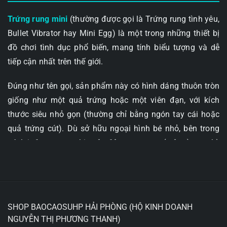
Trứng rung mini
(thường được gọi là Trứng rung tình yêu,
Bullet Vibrator hay Mini Egg) là một trong những thiết bị
đồ chơi tình dục phổ biến, mang tính biểu tượng và dễ
tiếp cận nhất trên thế giới.
Đúng như tên gọi, sản phẩm này có hình dáng thuôn tròn
giống như một quả trứng hoặc một viên đạn, với kích
thước siêu nhỏ gọn (thường chỉ bằng ngón tay cái hoặc
quả trứng cút). Dù sở hữu ngoại hình bé nhỏ, bên trong
nó lại được trang bị một động cơ rung (mô-tơ) cực kỳ
mạnh mẽ, chuyên dùng để kích thích trực tiếp lên các
điểm nhạy cảm bên ngoài cơ thể (như âm vật, nhũ hoa)
hoặc thâm nhập nông vào bên trong âm đạo.
SHOP BAOCAOSUHP HẢI PHÒNG (HỘ KINH DOANH
1. ĐẶC ĐIỂM CẤU TẠO CỐT LÕI
NGUYỄN THỊ PHƯƠNG THANH)