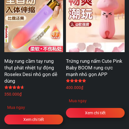
Máy rung cầm tay rung
Trứng rung nấm Cute Pink
thụt phát nhiệt tự động
Baby BOOM rung cực
Roselex Desi nhỏ gọn dễ
mạnh nhỏ gọn APP
dùng
Được xếp hạng
5.00
5 
Được xếp hạng
4.67
5 sao
400.000
₫
350.000
₫
Mua ngay
Mua ngay
Xem chi tiết
Xem chi tiết