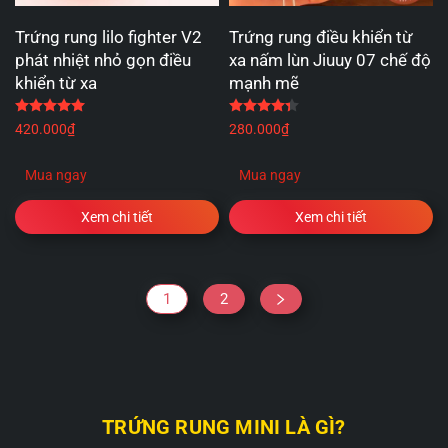
Trứng rung lilo fighter V2
Trứng rung điều khiển từ
phát nhiệt nhỏ gọn điều
xa nấm lùn Jiuuy 07 chế độ
khiển từ xa
mạnh mẽ
Được xếp hạng
5.00
5 sao
Được xếp hạng
4.33
5 
420.000
₫
280.000
₫
Mua ngay
Mua ngay
Xem chi tiết
Xem chi tiết
1
2
TRỨNG RUNG MINI LÀ GÌ?