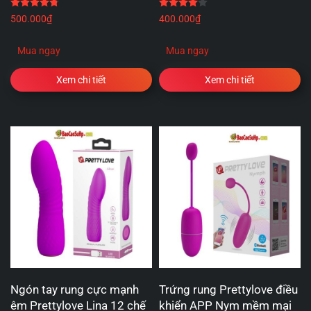
Được xếp hạng
4.75
5 sao
Được xếp hạng
4.00
5 
500.000
₫
400.000
₫
Mua ngay
Mua ngay
Xem chi tiết
Xem chi tiết
Ngón tay rung cực mạnh
Trứng rung Prettylove điều
êm Prettylove Lina 12 chế
khiển APP Nym mềm mại