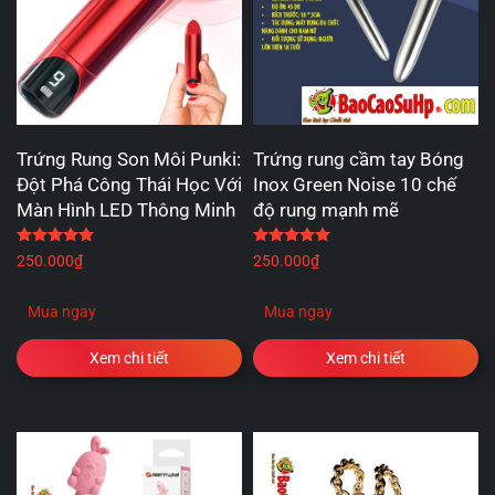
Trứng Rung Son Môi Punki:
Trứng rung cầm tay Bóng
Đột Phá Công Thái Học Với
Inox Green Noise 10 chế
Màn Hình LED Thông Minh
độ rung mạnh mẽ
Được xếp hạng
5.00
5 sao
Được xếp hạng
5.00
5 
250.000
₫
250.000
₫
Mua ngay
Mua ngay
Xem chi tiết
Xem chi tiết