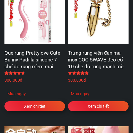
Que rung Prettylove Cute
Trứng rung viên đạn mạ
Bunny Padilla silicone 7
inox COC SWAVE đeo cổ
chế độ rung mềm mại
10 chế độ rung mạnh mẽ
Được xếp hạng
4.75
5 sao
Được xếp hạng
4.75
5 
300.000
₫
300.000
₫
Mua ngay
Mua ngay
Xem chi tiết
Xem chi tiết