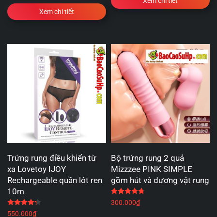
Xem chi tiết
Xem chi tiết
Trứng rung điều khiển từ
Bộ trứng rung 2 quả
xa Lovetoy IJOY
Mizzzee PINK SIMPLE
Rechargeable quần lót ren
gồm hút và dương vật rung
10m
Được xếp hạng
4.75
5 
Được xếp hạng
4.25
5 sao
300.000
₫
550.000
₫