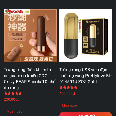
Trứng rung điều khiển từ
Trứng rung USB viên đạn
xa giá rẻ có khiển COC
nhỏ mạ vàng Prettylove BI-
Crazy BEAR Socola 10 chế
014501J ZOZ Gold
độ rung
Được xếp hạng
4.75
5 
Được xếp hạng
4.67
5 sao
400.000
₫
200.000
₫
Mua ngay
Mua ngay