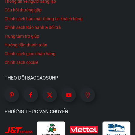
Thông tin về người sáng lập
nghệ “Whisper-quiet” (rung siêu êm), phát ra
Câu hỏi thường gặp
tiếng ồn cực nhỏ, giúp bạn giữ trọn không gian
Chính sách bảo mật thông tin khách hàng
riêng tư.
Chính sách Bảo hành & đổi trả
Hoàn hảo cho người mới bắt đầu (Beginner-
Trung tâm trợ giúp
friendly):
Với những người chưa từng dùng đồ
Hướng dẫn thanh toán
chơi tình dục và e ngại sự thâm nhập sâu, trứng
Chính sách giao nhận hàng
rung mini là “lớp vỡ lòng” tuyệt vời nhất. Nó
Chính sách cookie
không gây áp lực tâm lý, chủ yếu kích thích bên
ngoài để mang lại cực khoái nhẹ nhàng, dễ kiểm
THEO DÕI BAOCAOSUHP
soát.
Vũ khí bí mật cho màn dạo đầu (Foreplay):
Các
cặp đôi rất thích dùng trứng rung mini để lướt
PHƯƠNG THỨC VẬN CHUYỂN
trên cơ thể nhau (từ cổ, ngực, bụng dưới cho đến
vùng kín) trước khi chính thức nhập cuộc, giúp
tăng tiết dịch nhờn tự nhiên và đánh thức mọi rễ