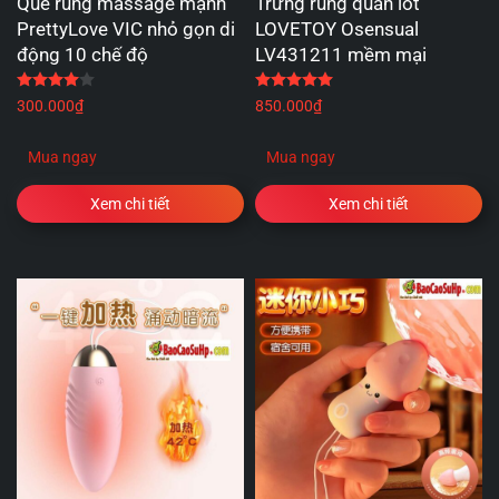
Que rung massage mạnh
Trứng rung quần lót
PrettyLove VIC nhỏ gọn di
LOVETOY Osensual
động 10 chế độ
LV431211 mềm mại
Được xếp hạng
4.00
5 sao
Được xếp hạng
5.00
5 
300.000
₫
850.000
₫
Mua ngay
Mua ngay
Xem chi tiết
Xem chi tiết