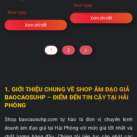
Mua ngay
Mua ngay
Xem chi tiết
Xem chi tiết
1
2
1. GIỚI THIỆU CHUNG VỀ SHOP ÂM ĐẠO GIẢ
BAOCAOSUHP – ĐIỂM ĐẾN TIN CẬY TẠI HẢI
PHÒNG
Shop baocaosuhp.com tự hào là đơn vị chuyên kinh
doanh âm đạo giả tại Hải Phòng với mức giá tốt nhất và
chất lượng hàng đầu. Chúng tôi liên tục cập nhật các