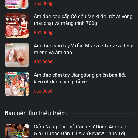
250.000
₫
Chúng tôi chuyên kinh doanh các sản phẩm chính hãng,
Âm đạo cao cấp Cô dâu Meiki đỏ ướt át vòng
đảm bảo chất lượng tốt từ các thương hiệu danh tiếng
thắt chặt và màng trinh 700g
trên thế giới như Baile, Leten, Lovetoy, Mizzzeee, và Jiuai.
650.000
₫
Đây chính là địa chỉ mua âm đạo giả uy tín tại Hải Phòng
mà bạn hoàn toàn có thể tin tưởng và đặt trọn niềm tin.
Âm đạo cầm tay 2 đầu Mizzzee Tanzzza Loly
miệng và âm đạo
400.000
₫
2. ÂM ĐẠO GIẢ LÀ GÌ VÀ LỢI ÍCH TUYỆT VỜI
MANG LẠI
Âm đạo cầm tay Jiangdong phiên bản tiểu
kiểu nhị kiều hàng đã về
650.000
₫
Bạn nên tìm hiểu thêm
Cẩm Nang Chi Tiết Cách Sử Dụng Âm Đạo
Giả? Hướng Dẫn Từ A-Z (Review Thực Tế)