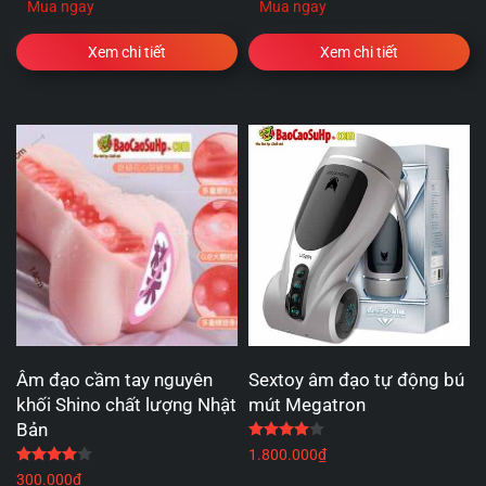
Mua ngay
Mua ngay
Xem chi tiết
Xem chi tiết
Âm đạo cầm tay nguyên
Sextoy âm đạo tự động bú
khối Shino chất lượng Nhật
mút Megatron
Bản
Được xếp hạng
4.00
5 
Được xếp hạng
4.00
5 sao
1.800.000
₫
300.000
₫