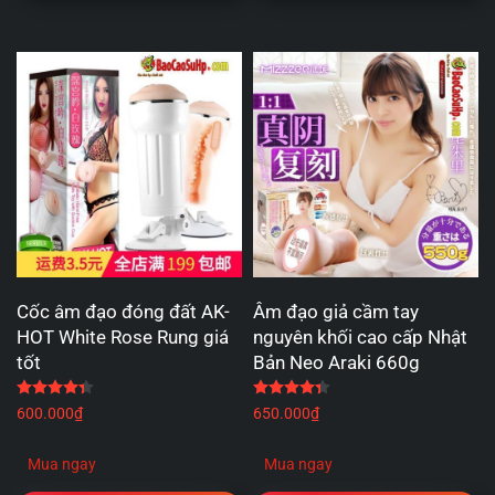
Cốc âm đạo đóng đất AK-
Âm đạo giả cầm tay
HOT White Rose Rung giá
nguyên khối cao cấp Nhật
tốt
Bản Neo Araki 660g
Được xếp hạng
4.33
5 sao
Được xếp hạng
4.33
5 
600.000
₫
650.000
₫
Mua ngay
Mua ngay