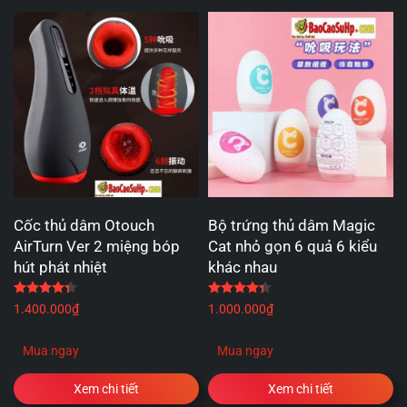
Cốc thủ dâm Otouch
Bộ trứng thủ dâm Magic
AirTurn Ver 2 miệng bóp
Cat nhỏ gọn 6 quả 6 kiểu
hút phát nhiệt
khác nhau
Được xếp hạng
4.33
5 sao
Được xếp hạng
4.33
5 
1.400.000
₫
1.000.000
₫
Mua ngay
Mua ngay
Xem chi tiết
Xem chi tiết