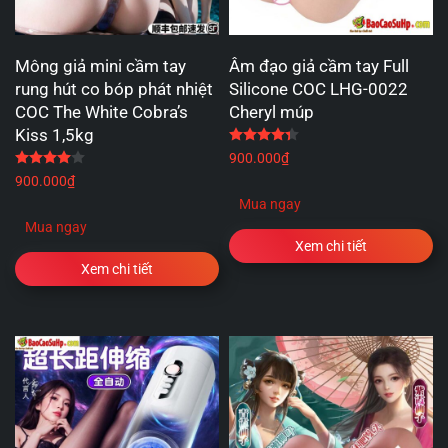
Mông giả mini cầm tay
Âm đạo giả cầm tay Full
rung hút co bóp phát nhiệt
Silicone COC LHG-0022
COC The White Cobra’s
Cheryl múp
Kiss 1,5kg
Được xếp hạng
4.33
5 
Được xếp hạng
4.00
5 sao
900.000
₫
900.000
₫
Mua ngay
Mua ngay
Xem chi tiết
Xem chi tiết