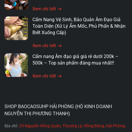
Xem chi tiết
Cẩm Nang Vệ Sinh, Bảo Quản Âm Đạo Giả
Toàn Diện (Xử Lý Ẩm Mốc, Phủ Phấn & Nhận
Biết Xuống Cấp)
Xem chi tiết
Cẩm nang Âm đạo giả giá rẻ dưới 200k –
500k – Top sản phẩm đáng mua nhất!!
Xem chi tiết
SHOP BAOCAOSUHP HẢI PHÒNG (HỘ KINH DOANH
Âm đạo giả là gì?
NGUYỄN THỊ PHƯƠNG THANH)
Âm đạo giả là một loại đồ chơi tình dục được thiết kế đặc
Địa chỉ:
29 Nguyễn Hồng Quân, Thượng Lý, Hồng Bàng, Hải Phòng.