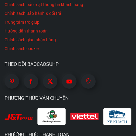
sản xuất hormone endorphin, giúp giải tỏa căng
Chính sách bảo mật thông tin khách hàng
thẳng, mệt mỏi và mang lại niềm vui, sự thư
Chính sách Bảo hành & đổi trả
giãn.
Trung tâm trợ giúp
Hướng dẫn thanh toán
Tăng cường khả năng kiểm soát:
Việc thường
Chính sách giao nhận hàng
xuyên luyện tập với âm đạo giả có thể giúp nam
Chính sách cookie
giới học cách kiểm soát cơ thể, kéo dài thời gian
quan hệ tình dục thực tế và cải thiện chất lượng
THEO DÕI BAOCAOSUHP
đời sống chăn gối.
Đảm bảo an toàn sức khỏe:
Sử dụng âm đạo giả
giúp nam giới giải tỏa sinh lý an toàn, tránh xa
PHƯƠNG THỨC VẬN CHUYỂN
các tệ nạn xã hội (như gái mại dâm hay quan hệ
đồng tính không an toàn), từ đó làm giảm nguy
cơ lây nhiễm các bệnh truyền nhiễm qua đường
tình dục.
PHƯƠNG THỨC THANH TOÁN