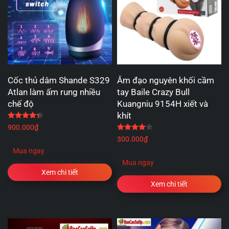
Cốc thủ dâm Shande S329
Âm đạo nguyên khối cầm
Atlan làm ấm rung nhiều
tay Baile Crazy Bull
chế độ
Kuangniu 9154H xiết và
khít
Được xếp hạng
4.33
5 sao
900.000
₫
Được xếp hạng
4.00
5 
300.000
₫
Mua ngay
Mua ngay
Xem chi tiết
Xem chi tiết