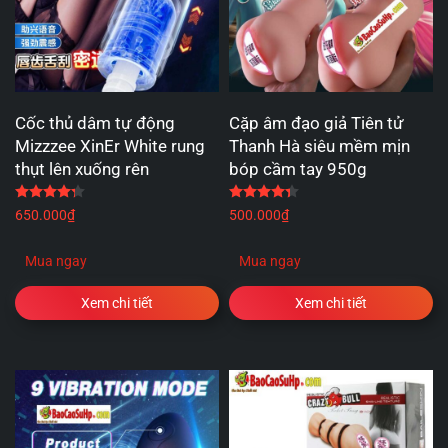
Cốc thủ dâm tự động
Cặp âm đạo giả Tiên tử
Mizzzee XinEr White rung
Thanh Hà siêu mềm mịn
thụt lên xuống rên
bóp cầm tay 950g
Được xếp hạng
4.25
5 sao
Được xếp hạng
4.33
5 
650.000
₫
500.000
₫
Mua ngay
Mua ngay
Xem chi tiết
Xem chi tiết