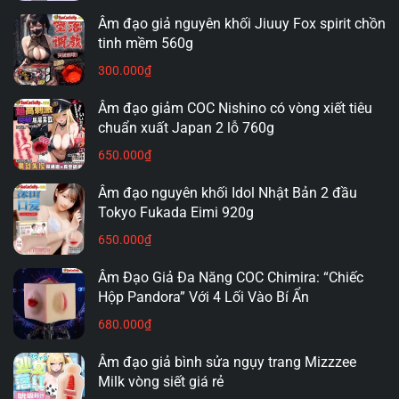
Âm đạo giả nguyên khối Jiuuy Fox spirit chồn
tinh mềm 560g
300.000
₫
Âm đạo giảm COC Nishino có vòng xiết tiêu
chuẩn xuất Japan 2 lỗ 760g
650.000
₫
Âm đạo nguyên khối Idol Nhật Bản 2 đầu
Tokyo Fukada Eimi 920g
Với hơn 10 năm kinh nghiệm trong lĩnh vực kinh doanh
các mặt hàng đồ chơi người lớn, đặc biệt là các dòng âm
650.000
₫
đạo giả, chúng tôi tự tin mang đến cho quý khách sự hài
Âm Đạo Giả Đa Năng COC Chimira: “Chiếc
lòng tuyệt đối. Tại shop, bạn có thể dễ dàng tìm thấy hơn
Hộp Pandora” Với 4 Lối Vào Bí Ẩn
200 đến 500+ sản phẩm phong phú, từ âm đạo giả đóng
680.000
₫
đất, âm đạo giả đa năng, âm đạo giả tự động, âm đạo
Âm đạo giả bình sửa ngụy trang Mizzzee
giả phát nhiệt, âm đạo giả rung rên cho đến các dòng âm
Milk vòng siết giá rẻ
đạo giả giá rẻ.