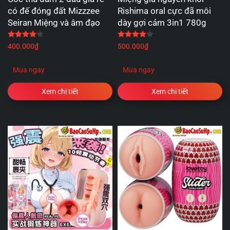
có đế đóng đất Mizzzee
Rishima oral cực đã môi
Seiran Miệng và âm đạo
dày gợi cảm 3in1 780g
Được xếp hạng
4.00
5 sao
Được xếp hạng
4.00
5 
400.000
₫
500.000
₫
Mua ngay
Mua ngay
Xem chi tiết
Xem chi tiết