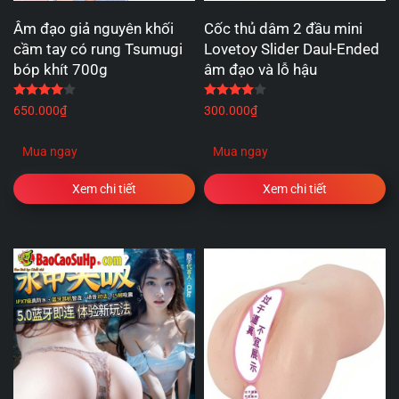
Âm đạo giả nguyên khối
Cốc thủ dâm 2 đầu mini
cầm tay có rung Tsumugi
Lovetoy Slider Daul-Ended
bóp khít 700g
âm đạo và lỗ hậu
Được xếp hạng
4.00
5 sao
Được xếp hạng
4.00
5 
650.000
₫
300.000
₫
Mua ngay
Mua ngay
Xem chi tiết
Xem chi tiết