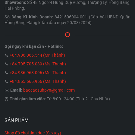
biệt nhằm mô phỏng lại cảm giác và hình dáng của âm
Showroom:
Số 48 Ngõ 24 Hùng Duệ Vương, Thượng Lý, Hồng Bàng,
Hải Phòng.
đạo phụ nữ. Các sản phẩm này thường được chế tạo từ
Số Đăng Kí Kinh Doanh:
8421506004-001 (Cấp bởi UBND Quận
các chất liệu đàn hồi cao cấp, mềm mại như silicone y tế
Hồng Bàng, Đăng kí lần đầu ngày 20/03/2024).
hoặc TPE/TPR, mang lại sự an toàn cho da, sức khỏe và
tạo ra cảm giác chân thật, thoải mái nhất cho người sử
dụng.
Gọi ngay khi bạn cần - Hotline:
📞
+84.906.065.544 (Mr. Thành)
Sự đa dạng trong thiết kế cho phép người dùng thoải mái
📞
+84.705.705.039 (Ms. Thanh)
lựa chọn giữa các phiên bản mô phỏng người thật tỉ mỉ
📞
+84.936.968.096 (Ms. Thanh)
với nếp gấp, gân và các điểm kích thích bên trong, hoặc
📞
+84.855.665.966 (Ms. Thanh)
các kiểu dáng sáng tạo, nhỏ gọn tiện lợi khác. Bên cạnh
✉️
Email:
baocaosuhpvn@gmail.com
đó, các phiên bản âm đạo giả tiên tiến hiện nay còn được
⏰
Thời gian làm việc:
Từ 8:00 - 24:00 (Thứ 2 - Chủ Nhật)
tích hợp thêm nhiều chức năng thông minh như rung,
điều khiển nhiệt độ, hoặc thậm chí tạo âm thanh rên la,
giúp tăng cường cảm giác chân thật đến mức tối đa khi
SẢN PHẨM
sử dụng.
Shop đồ chơi tình dục (Sextoy)