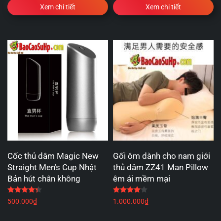
Xem chi tiết
Xem chi tiết
Cốc thủ dâm Magic New
Gối ôm dành cho nam giới
Straight Men’s Cup Nhật
thủ dâm ZZ41 Man Pillow
Bản hút chân không
êm ái mềm mại
Được xếp hạng
4.33
5 sao
Được xếp hạng
4.00
5 
500.000
₫
1.000.000
₫