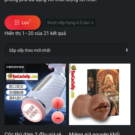
1
Lọc
Được xếp hạng 4 5 sao
Hiển thị 1–20 của 21 kết quả
Cốc thủ dâm 2 đầu giá rẻ
Miệng giả nguyên khối