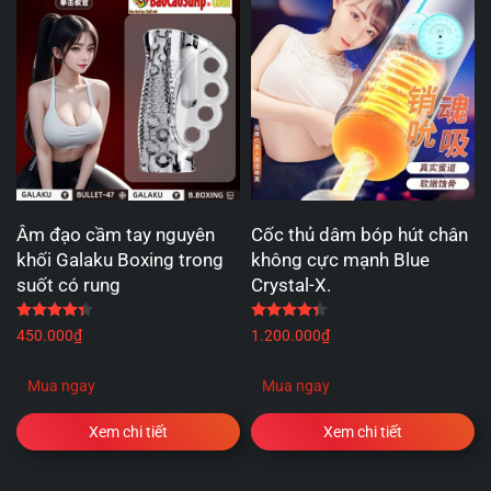
Âm đạo cầm tay nguyên
Cốc thủ dâm bóp hút chân
khối Galaku Boxing trong
không cực mạnh Blue
suốt có rung
Crystal-X.
Được xếp hạng
4.33
5 sao
Được xếp hạng
4.33
5 
450.000
₫
1.200.000
₫
Mua ngay
Mua ngay
Xem chi tiết
Xem chi tiết