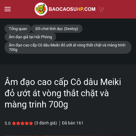
Skip to main content
Tổng quan
Đồ chơi tình dục (Sextoy)
Âm đạo giả tại Hải Phòng
Âm đạo cao cấp Cô dâu Meiki đỏ ướt át vòng thắt chặt và màng trinh
700g
Âm đạo cao cấp Cô dâu Meiki
đỏ ướt át vòng thắt chặt và
màng trinh 700g
Đã bán
161
(
3
đánh giá)
5.0
5.0
3
trên 5 dựa trên
đánh giá