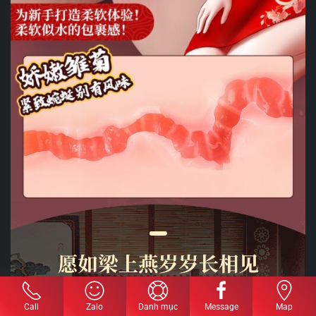
Call
Zalo
Danh mục
Message
Map