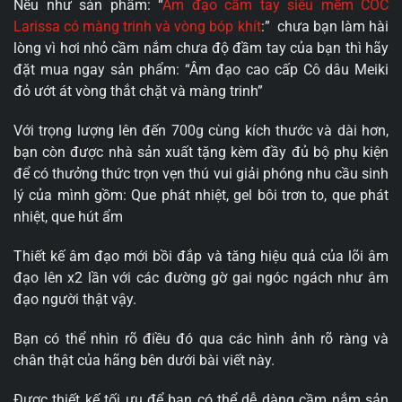
Nếu như sản phẩm: “
Âm đạo cầm tay siêu mềm COC
Larissa có màng trinh và vòng bóp khít
:” chưa bạn làm hài
lòng vì hơi nhỏ cầm nắm chưa độ đầm tay của bạn thì hãy
đặt mua ngay sản phẩm: “Âm đạo cao cấp Cô dâu Meiki
đỏ ướt át vòng thắt chặt và màng trinh”
Với trọng lượng lên đến 700g cùng kích thước và dài hơn,
bạn còn được nhà sản xuất tặng kèm đầy đủ bộ phụ kiện
để có thưởng thức trọn vẹn thú vui giải phóng nhu cầu sinh
lý của mình gồm: Que phát nhiệt, gel bôi trơn to, que phát
nhiệt, que hút ẩm
Thiết kế âm đạo mới bồi đắp và tăng hiệu quả của lõi âm
đạo lên x2 lần với các đường gờ gai ngóc ngách như âm
đạo người thật vậy.
Bạn có thể nhìn rõ điều đó qua các hình ảnh rõ ràng và
chân thật của hãng bên dưới bài viết này.
Được thiết kế tối ưu để bạn có thể dễ dàng cầm nắm sản