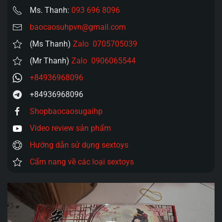
Ms. Thanh:
093 696 8096
baocaosuhpvn@gmail.com
(Ms Thanh)
Zalo 0705705039
(Mr Thanh)
Zalo 0906065544
+84936968096
+84936968096
Shopbaocaosugaihp
Video review sản phẩm
Hướng dẫn sử dụng sextoys
Cẩm nang về các loại sextoys
Trình
chơi
Video