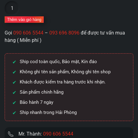
Âm
đạo
cao
Thêm vào giỏ hàng
cấp
Gọi
090 606 5544
–
093 696 8096
để được tư vấn mua
Cô
hàng ( Miễn phí )
dâu
Meiki
đỏ
Ship cod toàn quốc, Bảo mật, Kín đáo
ướt
át
Không ghi tên sản phẩm, Không ghi tên shop
vòng
Khách được kiểm tra hàng trước khi nhận.
thắt
Sản phẩm chính hãng
chặt
và
Bảo hành 7 ngày
màng
Ship nhanh trong Hải Phòng
trinh
700g
số
Mr. Thành:
090 606 5544
lượng