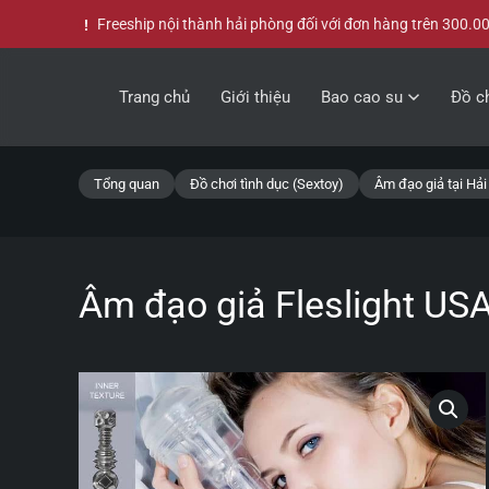
Freeship nội thành hải phòng đối với đơn hàng trên 300.0
Skip to main content
Trang chủ
Giới thiệu
Bao cao su
Đồ ch
Tổng quan
Đồ chơi tình dục (Sextoy)
Âm đạo giả tại Hả
Âm đạo giả Fleslight USA