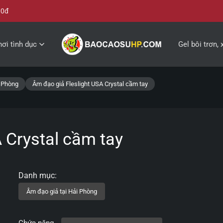
00đ
ơi tình dục
Gel bôi trơn, 
i Phòng
Âm đạo giả Fleslight USA Crystal cầm tay
 Crystal cầm tay