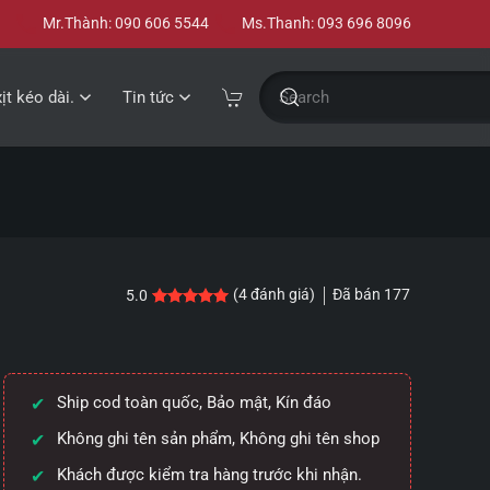
Mr.Thành: 090 606 5544
Ms.Thanh: 093 696 8096
xịt kéo dài.
Tin tức
Đã bán
177
(
4
đánh giá)
5.0
5.0
4
trên 5 dựa trên
đánh giá
Ship cod toàn quốc, Bảo mật, Kín đáo
Không ghi tên sản phẩm, Không ghi tên shop
Khách được kiểm tra hàng trước khi nhận.