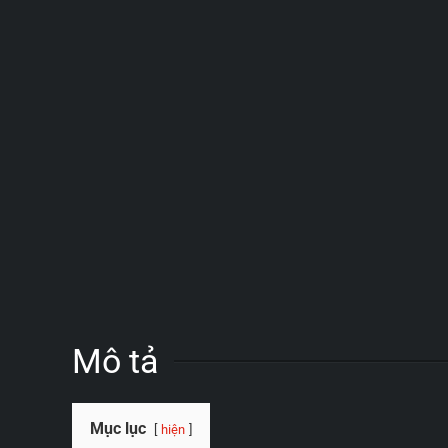
Mô tả
Mục lục
hiện