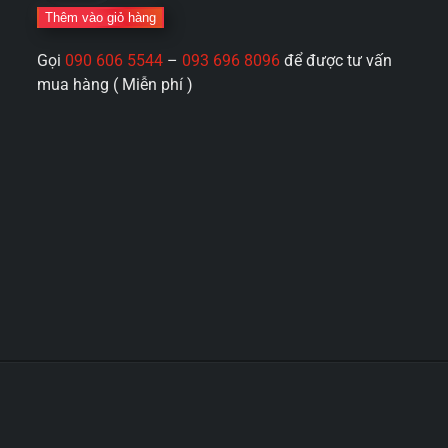
giả
Thêm vào giỏ hàng
Fleslight
Gọi
090 606 5544
–
093 696 8096
để được tư vấn
USA
mua hàng ( Miễn phí )
Crystal
cầm
tay
số
lượng