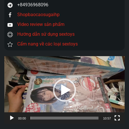
+84936968096
Shopbaocaosugaihp
Video review sản phẩm
Hướng dẫn sử dụng sextoys
Cẩm nang về các loại sextoys
Trình
chơi
Video
00:00
10:57