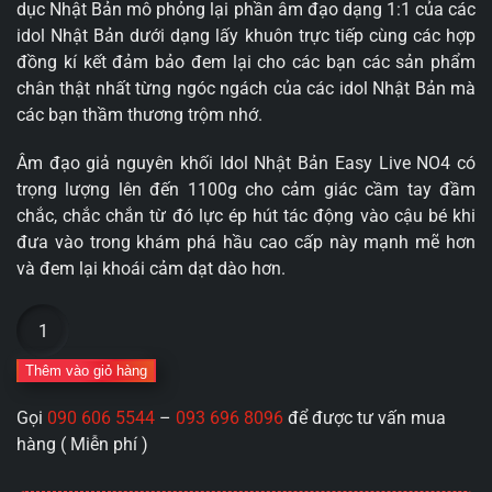
dục Nhật Bản mô phỏng lại phần âm đạo dạng 1:1 của các
idol Nhật Bản dưới dạng lấy khuôn trực tiếp cùng các hợp
đồng kí kết đảm bảo đem lại cho các bạn các sản phẩm
chân thật nhất từng ngóc ngách của các idol Nhật Bản mà
các bạn thầm thương trộm nhớ.
Âm đạo giả nguyên khối Idol Nhật Bản Easy Live NO4 có
trọng lượng lên đến 1100g cho cảm giác cầm tay đầm
chắc, chắc chắn từ đó lực ép hút tác động vào cậu bé khi
đưa vào trong khám phá hầu cao cấp này mạnh mẽ hơn
và đem lại khoái cảm dạt dào hơn.
Âm
đạo
giả
Thêm vào giỏ hàng
nguyên
Gọi
090 606 5544
–
093 696 8096
để được tư vấn mua
khối
hàng ( Miễn phí )
Idol
Nhật