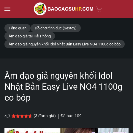
Skip to main content
Tổng quan
Đồ chơi tình dục (Sextoy)
Âm đạo giả tại Hải Phòng
Âm đạo giả nguyên khối Idol Nhật Bản Easy Live NO4 1100g co bóp
Âm đạo giả nguyên khối Idol
Nhật Bản Easy Live NO4 1100g
co bóp
Đã bán
109
(
3
đánh giá)
4.7
4.7
3
trên 5 dựa trên
đánh giá