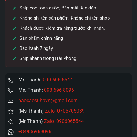
Bản
Ship cod toàn quốc, Bảo mật, Kín đáo
Easy
Live
Không ghi tên sản phẩm, Không ghi tên shop
NO4
Khách được kiểm tra hàng trước khi nhận.
1100g
Sản phẩm chính hãng
co
bóp
Bảo hành 7 ngày
số
Ship nhanh trong Hải Phòng
lượng
Mr. Thành:
090 606 5544
Ms. Thanh:
093 696 8096
baocaosuhpvn@gmail.com
(Ms Thanh)
Zalo 0705705039
(Mr Thanh)
Zalo 0906065544
+84936968096