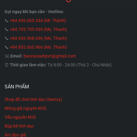
Gọi ngay khi bạn cần - Hotline:
📞
+84.906.065.544 (Mr. Thành)
📞
+84.705.705.039 (Ms. Thanh)
📞
+84.936.968.096 (Ms. Thanh)
📞
+84.855.665.966 (Ms. Thanh)
✉️
Email:
baocaosuhpvn@gmail.com
⏰
Thời gian làm việc:
Từ 8:00 - 24:00 (Thứ 2 - Chủ Nhật)
SẢN PHẨM
Shop đồ chơi tình dục (Sextoy)
Mông giả nguyên khối
Vếu nguyên khối
Búp bê tình dục
Âm đạo giả