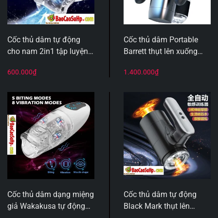
Cốc thủ dâm tự động
Cốc thủ dâm Portable
cho nam 2in1 tập luyện
Barrett thụt lên xuống
cậu bé Rocket Pro rung
dạng tay cầm game độc
600.000
₫
1.400.000
₫
hút
đáo
Cốc thủ dâm dạng miệng
Cốc thủ dâm tự động
giả Wakakusa tự động
Black Mark thụt lên
siêu mềm Rung liếm
xuống nhỏ gọn mạnh mẽ