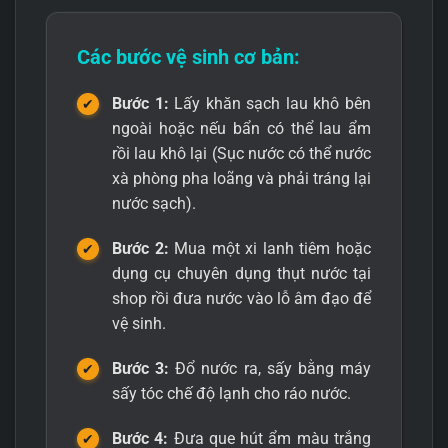
— Bạn có thể đọc thêm bài viết:
Top mông giả tốt nhất rẻ
nhất năm 2019
Các bước vệ sinh cơ bản:
Điểm độc đáo của sản phẩm này là được trang bị lỗ cắm
Bước 1:
Lấy khăn sạch lau khô bên
để lắp đế hút chân không đóng tường. Bạn có thể cố định
ngoài hoặc nếu bẩn có thể lau ẩm
máy vào tường nhà tắm để tạo nhiều tư thế quan hệ rảnh
tay, mang lại cảm giác thực tế và phấn khích hơn bao giờ
rồi lau khô lại (Sục nước có thể nước
hết.
xà phòng pha loãng và phải tráng lại
nước sạch).
Bước 2:
Mua một xi lanh tiêm hoặc
dụng cụ chuyên dụng thụt nước tại
shop rồi đưa nước vào lỗ âm đạo để
vệ sinh.
Bước 3:
Đổ nước ra, sấy bằng máy
sấy tóc chế độ lạnh cho ráo nước.
Bước 4:
Đưa que hút ẩm màu trắng