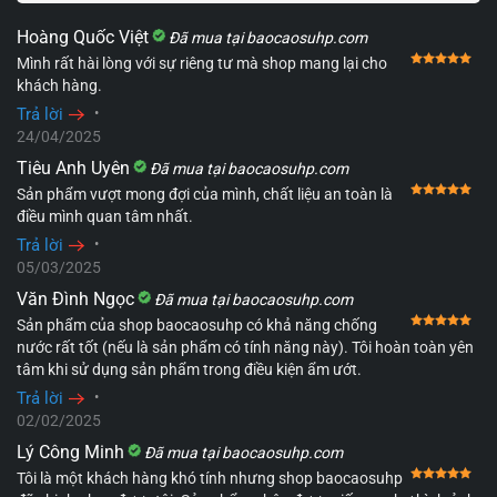
Hoàng Quốc Việt
Đã mua tại baocaosuhp.com
4. Hướng dẫn sử dụng âm đạo giả Super
Đượ
Mình rất hài lòng với sự riêng tư mà shop mang lại cho
Segura đúng cách
khách hàng.
Trả lời
•
Vệ sinh sạch phần lõi silicon bằng nước xà phòng pha
24/04/2025
loãng trước và sau khi sử dụng.
Tiêu Anh Uyên
Đã mua tại baocaosuhp.com
Đượ
Sản phẩm vượt mong đợi của mình, chất liệu an toàn là
Luôn sử dụng kèm
gel bôi trơn gốc nước
để tăng khoái
điều mình quan tâm nhất.
cảm và bảo vệ lớp silicon.
Trả lời
•
Tuyệt đối không dùng chung sản phẩm với người khác
05/03/2025
để đảm bảo vệ sinh và tránh lây nhiễm bệnh.
Văn Đình Ngọc
Đã mua tại baocaosuhp.com
Đượ
Sản phẩm của shop baocaosuhp có khả năng chống
nước rất tốt (nếu là sản phẩm có tính năng này). Tôi hoàn toàn yên
tâm khi sử dụng sản phẩm trong điều kiện ẩm ướt.
Trả lời
•
02/02/2025
Lý Công Minh
Đã mua tại baocaosuhp.com
Đượ
Tôi là một khách hàng khó tính nhưng shop baocaosuhp