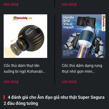
600.000
₫
600.000
₫
RC-015
3. Địa chỉ mua âm đạo giả Super Segura uy tín
Cốc thủ dâm thụt lên
Cốc thủ dâm dạng rung
Bạn có thể mua sản phẩm trực tiếp tại Hải Phòng hoặc đặt
xuống bí ngô Koharubi
thụt nhỏ gọn mini
hàng online kín đáo qua hệ thống
shop baocaosuhp.com
:
ball nhỏ gọn
Amaotoha điều khiển
650.000
₫
650.000
₫
APP
4 đánh giá cho
Âm đạo giả như thật Super Segura
2 đầu đóng tường