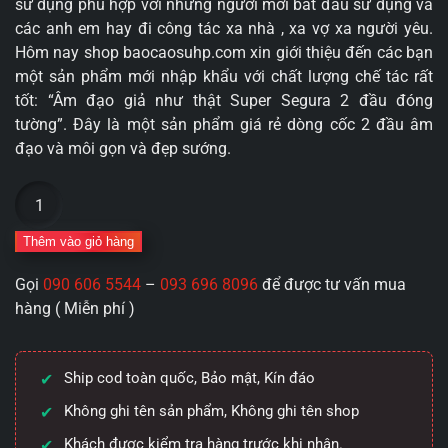
sử dụng phù hợp với những người mới bắt đầu sử dụng và
các anh em hay đi công tác xa nhà , xa vợ xa người yêu.
Hôm nay shop baocaosuhp.com xin giới thiệu đến các bạn
một sản phẩm mới nhập khẩu với chất lượng chế tác rất
tốt: “Âm đạo giả như thật Super Segura 2 đầu đóng
tường”. Đây là một sản phẩm giá rẻ dòng cốc 2 đầu âm
đạo và môi gọn và đẹp sướng.
Âm
đạo
giả
Thêm vào giỏ hàng
như
Gọi
090 606 5544
–
093 696 8096
để được tư vấn mua
thật
hàng ( Miễn phí )
Super
Segura
2
Ship cod toàn quốc, Bảo mật, Kín đáo
đầu
đóng
Không ghi tên sản phẩm, Không ghi tên shop
tường
Khách được kiểm tra hàng trước khi nhận.