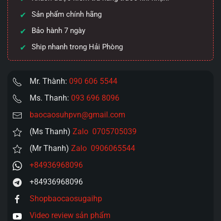
số
Sản phẩm chính hãng
lượng
Bảo hành 7 ngày
Ship nhanh trong Hải Phòng
Mr. Thành:
090 606 5544
Ms. Thanh:
093 696 8096
baocaosuhpvn@gmail.com
(Ms Thanh)
Zalo 0705705039
(Mr Thanh)
Zalo 0906065544
+84936968096
+84936968096
Shopbaocaosugaihp
Video review sản phẩm