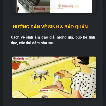
HƯỚNG DẪN VỆ SINH & BẢO QUẢN
Cách vệ sinh âm đạo giả, mông giả, búp bê tình
dục, cốc thủ dâm như sau: