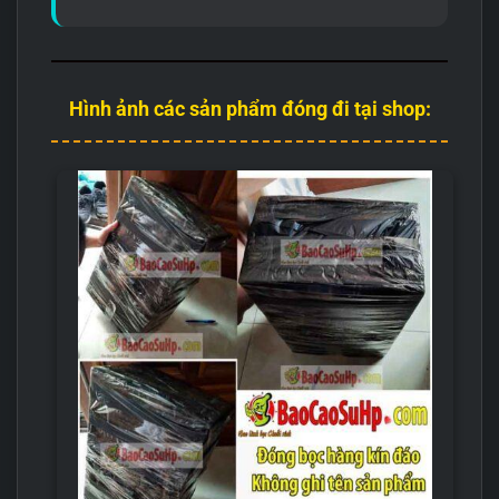
đàn hồi tốt. Đặc biệt, thiết kế 5D với các đường gân vòng
xoắn và gờ bóp khít bên trong mang lại cảm giác chân thật
như tương tác với người thật. Bạn sẽ được trải nghiệm cả
cảm giác BJ và quan hệ âm đạo cực kỳ hấp dẫn.
Hình ảnh các sản phẩm đóng đi tại shop: