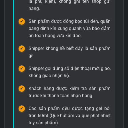
là phụ kiện), không ghi tên shop gửi
hàng.
Sản phẩm được đóng bọc túi đen, quấn
băng dính kín xung quanh vừa bảo đảm
an toàn hàng vừa kín đáo.
Shipper không hề biết đây là sản phẩm
gì!
Shipper gọi đúng số điện thoại mới giao,
không giao nhận hộ.
1. Đặc điểm âm đạo giả như thật Super Segura
Khách hàng được kiểm tra sản phẩm
2 đầu đóng tường
trước khi thanh toán nhận hàng.
Âm đạo giả Super Segura là dòng cốc thủ dâm cầm tay
Các sản phẩm đều được tặng gel bôi
nhỏ gọn với vỏ ngoài chắc chắn, thiết kế dạng capsule
trơn 60ml (Que hút ẩm và que phát nhiệt
(viên thuốc) tinh tế. Lớp vỏ ABS dầy dặn chống va đập,
tùy sản phẩm).
phần lõi bên trong làm bằng silicon y tế trắng mềm mại,