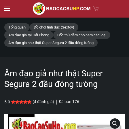
Skip to main content
Tổng quan
Đồ chơi tình dục (Sextoy)
Âm đạo giả tại Hải Phòng
Cốc thủ dâm cho nam các loại
Âm đạo giả như thật Super Segura 2 đầu đóng tường
Âm đạo giả như thật Super
Segura 2 đầu đóng tường
Đã bán
176
(
4
đánh giá)
5.0
5.0
4
trên 5 dựa trên
đánh giá