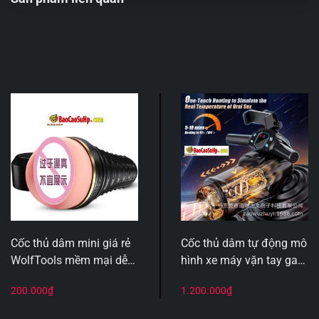
Cốc thủ dâm mini giá rẻ
Cốc thủ dâm tự động mô
WolfTools mềm mại dễ
hình xe máy vặn tay ga
dùng dễ ngụy trang cho
COC Nazohime no
200.000
₫
1.200.000
₫
người mới
Misshitsu
Hãng sản xuất:
Otouch