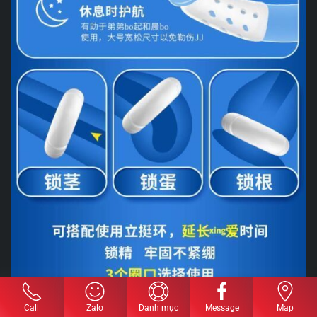
Call
Zalo
Danh mục
Message
Map