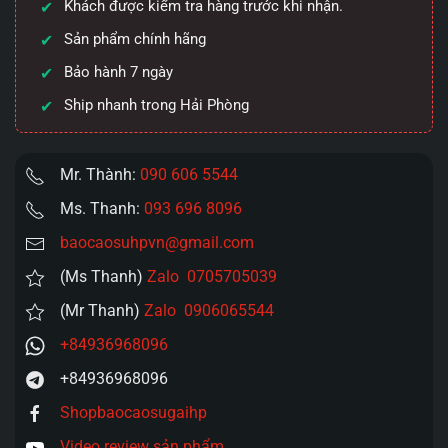
Khách được kiểm tra hàng trước khi nhận.
Bots
Sản phẩm chính hãng
Ring
túi
Bảo hành 7 ngày
thở
Ship nhanh trong Hải Phòng
số
lượng
Mr. Thành:
090 606 5544
Ms. Thanh:
093 696 8096
baocaosuhpvn@gmail.com
(Ms Thanh)
Zalo 0705705039
(Mr Thanh)
Zalo 0906065544
+84936968096
+84936968096
Shopbaocaosugaihp
Video review sản phẩm