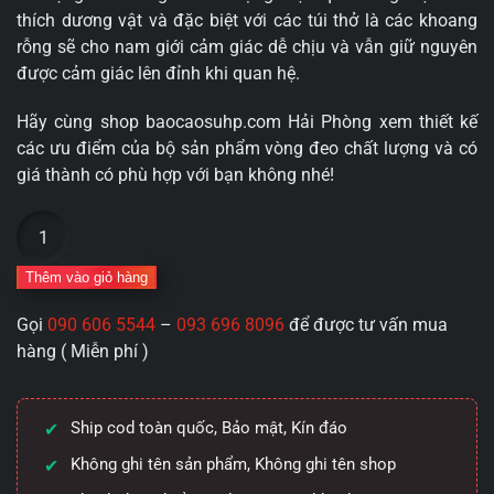
thích dương vật và đặc biệt với các túi thở là các khoang
rỗng sẽ cho nam giới cảm giác dễ chịu và vẫn giữ nguyên
được cảm giác lên đỉnh khi quan hệ.
Hãy cùng shop baocaosuhp.com Hải Phòng xem thiết kế
các ưu điểm của bộ sản phẩm vòng đeo chất lượng và có
giá thành có phù hợp với bạn không nhé!
Bộ
vòng
đeo
Thêm vào giỏ hàng
dương
Gọi
090 606 5544
–
093 696 8096
để được tư vấn mua
vật
hàng ( Miễn phí )
kéo
dài
thời
Ship cod toàn quốc, Bảo mật, Kín đáo
gian
quan
Không ghi tên sản phẩm, Không ghi tên shop
hệ