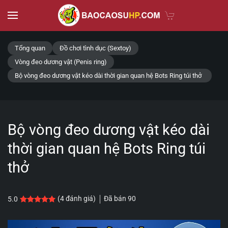
Skip to main content
Tổng quan
Đồ chơi tình dục (Sextoy)
Vòng đeo dương vật (Penis ring)
Bộ vòng đeo dương vật kéo dài thời gian quan hệ Bots Ring túi thở
Bộ vòng đeo dương vật kéo dài
thời gian quan hệ Bots Ring túi
thở
Đã bán
90
(
4
đánh giá)
5.0
5.0
4
trên 5 dựa trên
đánh giá