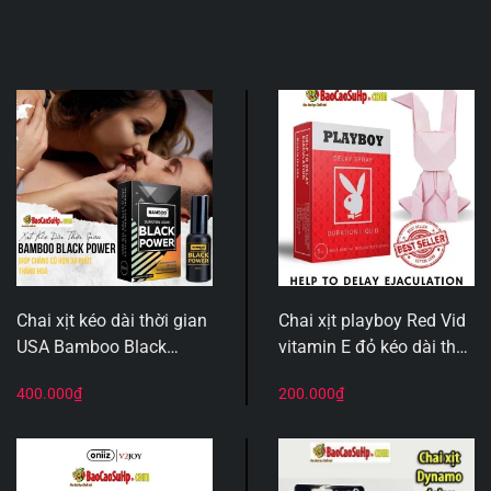
Chai xịt kéo dài thời gian
Chai xịt playboy Red Vid
USA Bamboo Black
vitamin E đỏ kéo dài thời
Edition 15ml 13%
gian quan hệ mới
400.000
₫
200.000
₫