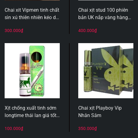
Chai xit Vipmen tinh chất
Chai xịt stud 100 phiên
sìn xú thiên nhiên kéo dài
bản UK nắp vàng hàng
thời gian quan hệ.
chuẩn 100%
300.000
₫
400.000
₫
Xịt chống xuất tinh sớm
Chai xịt Playboy Vip
longtime thái lan giá tốt
Nhân Sâm
tại Hải Phòng
100.000
₫
350.000
₫