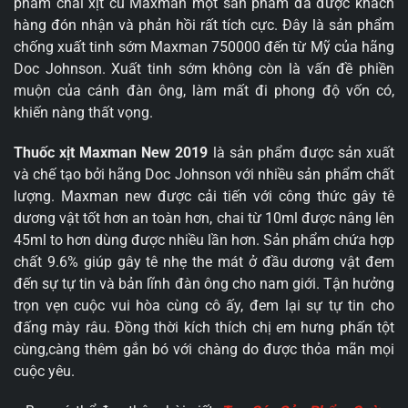
phẩm chai xịt cũ Maxman một sản phẩm đã được khách
hàng đón nhận và phản hồi rất tích cực. Đây là sản phẩm
chống xuất tinh sớm Maxman 750000 đến từ Mỹ của hãng
Doc Johnson. Xuất tinh sớm không còn là vấn đề phiền
muộn của cánh đàn ông, làm mất đi phong độ vốn có,
khiến nàng thất vọng.
Thuốc xịt Maxman New 2019
là sản phẩm được sản xuất
và chế tạo bởi hãng Doc Johnson với nhiều sản phẩm chất
lượng. Maxman new được cải tiến với công thức gây tê
dương vật tốt hơn an toàn hơn, chai từ 10ml được nâng lên
45ml to hơn dùng được nhiều lần hơn. Sản phẩm chứa hợp
chất 9.6% giúp gây tê nhẹ the mát ở đầu dương vật đem
đến sự tự tin và bản lĩnh đàn ông cho nam giới. Tận hưởng
trọn vẹn cuộc vui hòa cùng cô ấy, đem lại sự tự tin cho
đấng mày râu. Đồng thời kích thích chị em hưng phấn tột
cùng,càng thêm gắn bó với chàng do được thỏa mãn mọi
cuộc yêu.