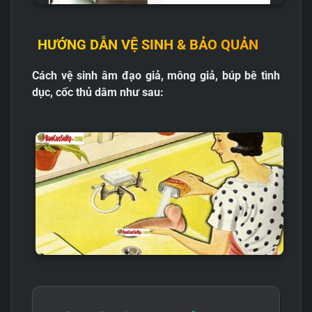
HƯỚNG DẪN VỆ SINH & BẢO QUẢN
Cách vệ sinh âm đạo giả, mông giả, búp bê tình
dục, cốc thủ dâm như sau: