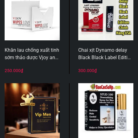
Khăn lau chống xuất tinh
Chai xịt Dynamo delay
sớm thảo dược Vjoy an
Black Black Label Edition
toàn hộp 6c
Chính Hãng USA
250.000
₫
300.000
₫