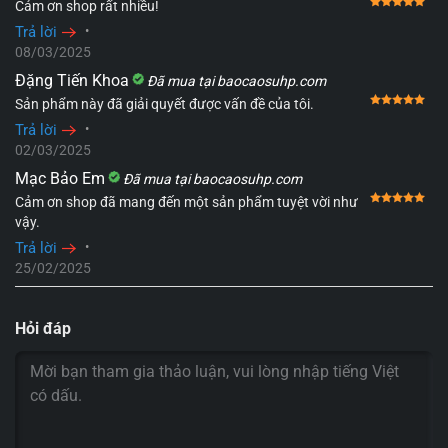
Đượ
Cảm ơn shop rất nhiều!
Trả lời
•
08/03/2025
Đặng Tiến Khoa
Đã mua tại baocaosuhp.com
Đượ
Sản phẩm này đã giải quyết được vấn đề của tôi.
Trả lời
•
02/03/2025
Mạc Bảo Em
Đã mua tại baocaosuhp.com
Đượ
Cảm ơn shop đã mang đến một sản phẩm tuyệt vời như
vậy.
Trả lời
•
25/02/2025
Hỏi đáp