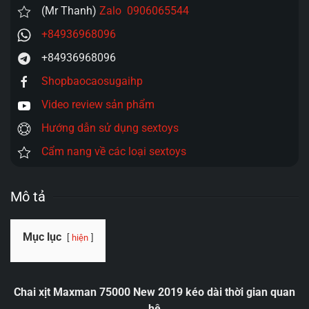
(Mr Thanh)
Zalo 0906065544
+84936968096
+84936968096
Shopbaocaosugaihp
Video review sản phẩm
Hướng dẫn sử dụng sextoys
Cẩm nang về các loại sextoys
Mô tả
Mục lục
hiện
Chai xịt Maxman 75000 New 2019 kéo dài thời gian quan
hệ