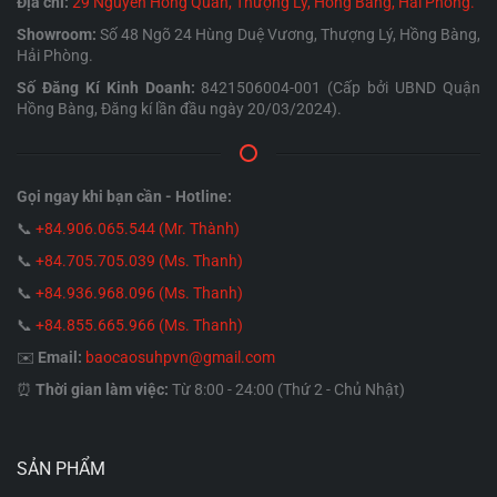
Địa chỉ:
29 Nguyễn Hồng Quân, Thượng Lý, Hồng Bàng, Hải Phòng.
Showroom:
Số 48 Ngõ 24 Hùng Duệ Vương, Thượng Lý, Hồng Bàng,
Hải Phòng.
Số Đăng Kí Kinh Doanh:
8421506004-001 (Cấp bởi UBND Quận
Hồng Bàng, Đăng kí lần đầu ngày 20/03/2024).
Gọi ngay khi bạn cần - Hotline:
📞
+84.906.065.544 (Mr. Thành)
📞
+84.705.705.039 (Ms. Thanh)
📞
+84.936.968.096 (Ms. Thanh)
📞
+84.855.665.966 (Ms. Thanh)
✉️
Email:
baocaosuhpvn@gmail.com
⏰
Thời gian làm việc:
Từ 8:00 - 24:00 (Thứ 2 - Chủ Nhật)
SẢN PHẨM