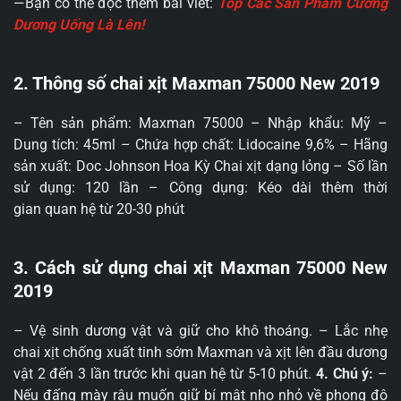
—Bạn có thể đọc thêm bài viết:
Top Các Sản Phẩm Cường
Dương Uống Là Lên!
2. Thông số chai xịt Maxman 75000 New 2019
– Tên sản phẩm: Maxman 75000 – Nhập khẩu: Mỹ –
Dung tích: 45ml – Chứa hợp chất: Lidocaine 9,6% – Hãng
sản xuất: Doc Johnson Hoa Kỳ Chai xịt dạng lỏng – Số lần
sử dụng: 120 lần – Công dụng: Kéo dài thêm thời
gian quan hệ từ 20-30 phút
3. Cách sử dụng chai xịt Maxman 75000 New
2019
– Vệ sinh dương vật và giữ cho khô thoáng. – Lắc nhẹ
chai xịt chống xuất tinh sớm Maxman và xịt lên đầu dương
vật 2 đến 3 lần trước khi quan hệ từ 5-10 phút.
4. Chú ý:
–
Nếu đấng mày râu muốn giữ bí mật nho nhỏ về phong độ