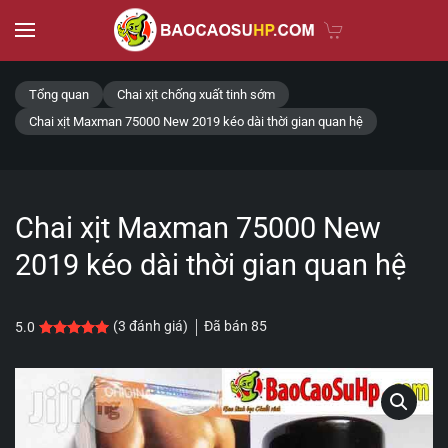
Skip to main content
Tổng quan
Chai xịt chống xuất tinh sớm
Chai xịt Maxman 75000 New 2019 kéo dài thời gian quan hệ
Chai xịt Maxman 75000 New
2019 kéo dài thời gian quan hệ
Đã bán
85
(
3
đánh giá)
5.0
5.0
3
trên 5 dựa trên
đánh giá