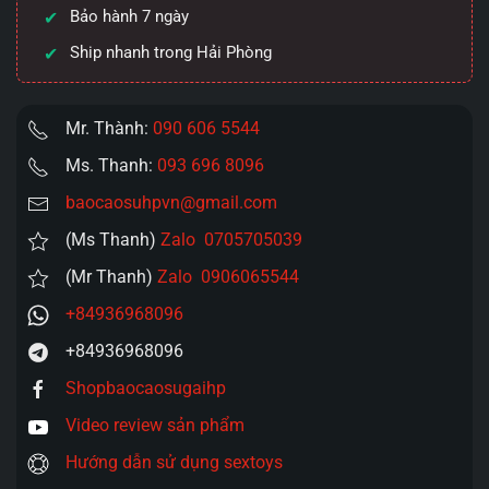
giới
Bảo hành 7 ngày
số
Ship nhanh trong Hải Phòng
lượng
Mr. Thành:
090 606 5544
Ms. Thanh:
093 696 8096
baocaosuhpvn@gmail.com
(Ms Thanh)
Zalo 0705705039
(Mr Thanh)
Zalo 0906065544
+84936968096
+84936968096
Shopbaocaosugaihp
Video review sản phẩm
Hướng dẫn sử dụng sextoys