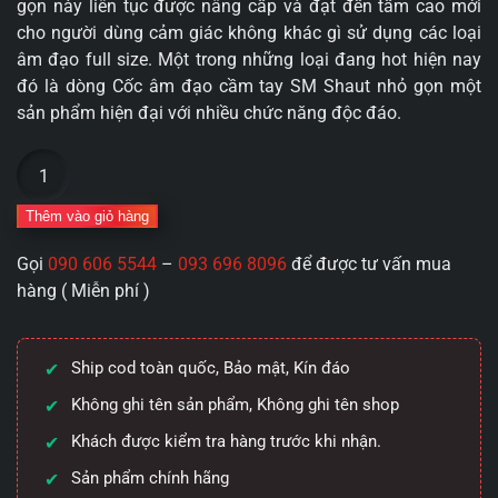
gọn này liên tục được nâng cấp và đạt đến tầm cao mới
cho người dùng cảm giác không khác gì sử dụng các loại
âm đạo full size. Một trong những loại đang hot hiện nay
đó là dòng Cốc âm đạo cầm tay SM Shaut nhỏ gọn một
sản phẩm hiện đại với nhiều chức năng độc đáo.
Cốc
âm
đạo
Thêm vào giỏ hàng
cầm
Gọi
090 606 5544
–
093 696 8096
để được tư vấn mua
tay
hàng ( Miễn phí )
SM
Shaut
nhỏ
Ship cod toàn quốc, Bảo mật, Kín đáo
gọn
thủ
Không ghi tên sản phẩm, Không ghi tên shop
dâm
Khách được kiểm tra hàng trước khi nhận.
cho
Sản phẩm chính hãng
nam