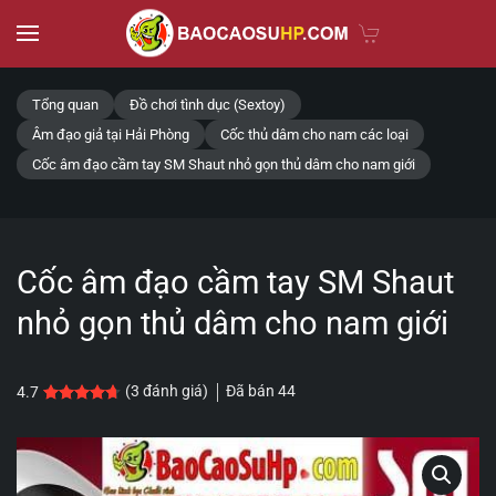
Skip to main content
Tổng quan
Đồ chơi tình dục (Sextoy)
Âm đạo giả tại Hải Phòng
Cốc thủ dâm cho nam các loại
Cốc âm đạo cầm tay SM Shaut nhỏ gọn thủ dâm cho nam giới
Cốc âm đạo cầm tay SM Shaut
nhỏ gọn thủ dâm cho nam giới
Đã bán
44
(
3
đánh giá)
4.7
4.7
3
trên 5 dựa trên
đánh giá