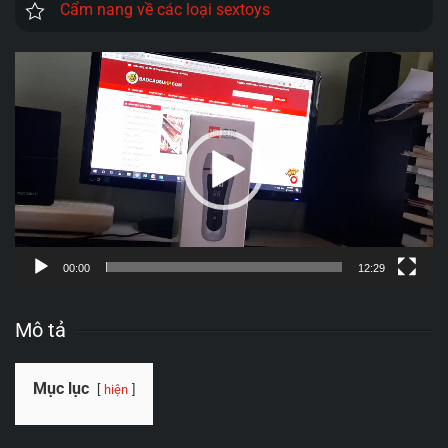
Cẩm nang về các loại sextoys
Trình
chơi
Video
00:00
12:29
Mô tả
Mục lục
hiện