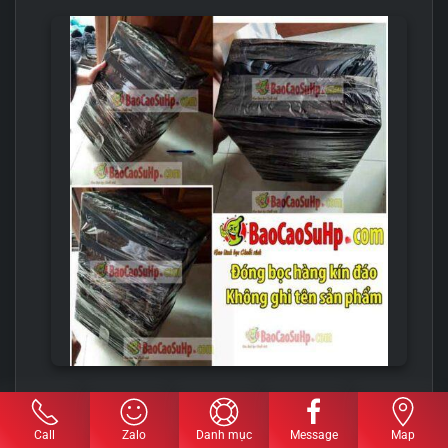
HƯỚNG DẪN VỆ SINH & BẢO QUẢN
Call
Zalo
Danh mục
Message
Map