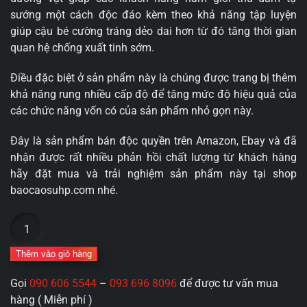
sướng một cách độc đáo kèm theo khả năng tập luyện
giúp cậu bé cường tráng dẻo dai hơn từ đó tăng thời gian
quan hệ chống xuất tinh sớm.
Điều đặc biệt ở sản phẩm này là chúng được trang bị thêm
khả năng rung nhiều cấp độ để tăng mức độ hiệu quả của
các chức năng vốn có của sản phẩm nhỏ gọn này.
Đây là sản phẩm bán độc quyền trên Amazon, Ebay và đã
nhận được rất nhiều phản hồi chất lượng từ khách hàng
hãy đặt mua và trải nghiệm sản phẩm này tại shop
baocaosuhp.com nhé.
Cốc
thủ
dâm
Thêm vào giỏ hàng
cao
Gọi
090 606 5544
–
093 696 8096
để được tư vấn mua
cấp
hàng ( Miễn phí )
Aishia