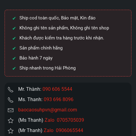
magic
trong
Ship cod toàn quốc, Bảo mật, Kín đáo
suốt
rung
Không ghi tên sản phẩm, Không ghi tên shop
mạnh
Khách được kiểm tra hàng trước khi nhận.
mẽ
Sản phẩm chính hãng
số
lượng
Bảo hành 7 ngày
Ship nhanh trong Hải Phòng
Mr. Thành:
090 606 5544
Ms. Thanh:
093 696 8096
baocaosuhpvn@gmail.com
(Ms Thanh)
Zalo 0705705039
(Mr Thanh)
Zalo 0906065544