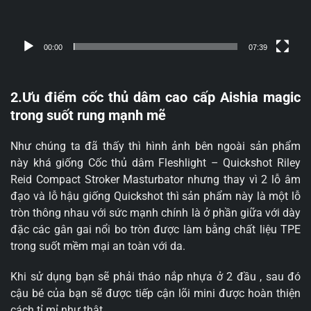
00:00
07:39
2.Ưu điểm cốc thủ dâm cao cấp Aishia magic
trong suốt rung mạnh mẽ
Như chúng ta đã thấy thì hình ảnh bên ngoài sản phẩm
này khá giống Cốc thủ dâm Fleshlight – Quickshot Riley
Reid Compact Stroker Masturbator nhưng thay vì 2 lỗ âm
đạo và lỗ hậu giống Quickshot thì sản phẩm này là một lỗ
tròn thông nhau với sức mạnh chính là ở phần giữa với dày
đặc các gân gai nổi bo tròn được làm bằng chất liệu TPE
trong suốt mềm mại an toàn với da.
Khi sử dụng bạn sẽ phải tháo nắp nhựa ở 2 đầu , sau đó
cậu bé của bạn sẽ được tiếp cận lõi mini được hoàn thiện
cách tỉ mỉ như thật.