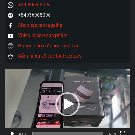
+84936968096
+84936968096
Shopbaocaosugaihp
Video review sản phẩm
Hướng dẫn sử dụng sextoys
Cẩm nang về các loại sextoys
Trình
chơi
Video
00:00
07:39