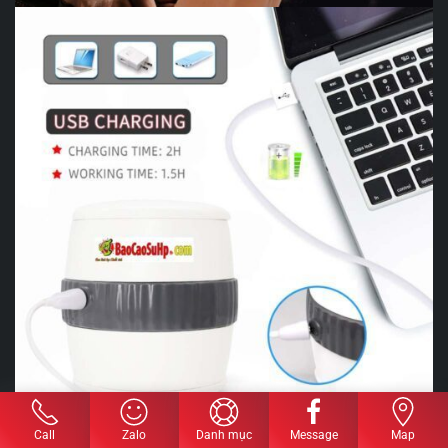
Call
Zalo
Danh mục
Message
Map