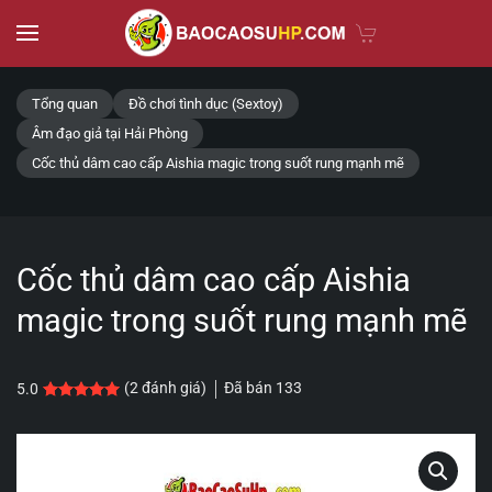
Skip to main content
Tổng quan
Đồ chơi tình dục (Sextoy)
Âm đạo giả tại Hải Phòng
Cốc thủ dâm cao cấp Aishia magic trong suốt rung mạnh mẽ
Cốc thủ dâm cao cấp Aishia
magic trong suốt rung mạnh mẽ
Đã bán
133
(
2
đánh giá)
5.0
5.0
2
trên 5 dựa trên
đánh giá