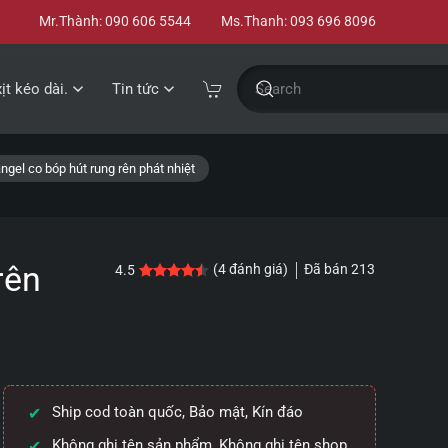
Mr.Thành: 090 606 5544
Ms.Thanh: 093 696 8096
xịt kéo dài.
Tin tức
gel co bóp hút rung rên phát nhiệt
rên
Đã bán
213
(
4
đánh giá)
4.5
4.5
4
trên 5 dựa trên
đánh giá
Ship cod toàn quốc, Bảo mật, Kín đáo
Không ghi tên sản phẩm, Không ghi tên shop