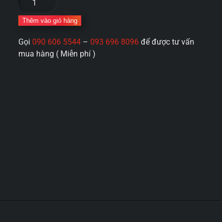
thủ
dâm
Thêm vào giỏ hàng
Mizzzee
Gọi
090 606 5544
–
093 696 8096
để được tư vấn
exclusive
mua hàng ( Miễn phí )
angel
co
bóp
hút
rung
rên
phát
nhiệt
số
lượng