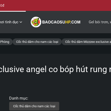
00đ
ơi tình dục
Gel bôi trơn, 
i Phòng
Cốc thủ dâm cho nam các loại
Cốc thủ dâm Mizzzee exclusive an
lusive angel co bóp hút rung 