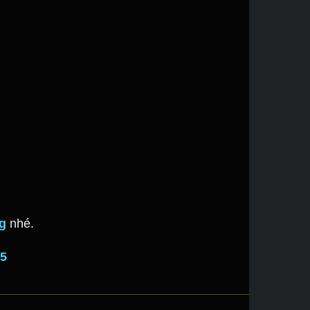
g
nhé.
25