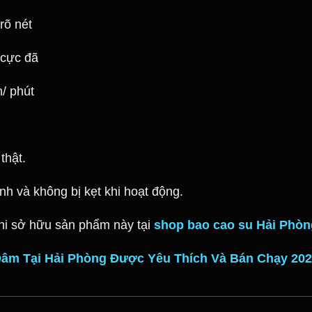
rõ nét
 cực đã
/ phút
m
thật.
h và không bị kẹt khi hoạt động.
khi sở hữu sản phẩm này tại
shop bao cao su Hải Phòn
Dâm Tại Hải Phòng Được Yêu Thích Và Bán Chạy 20