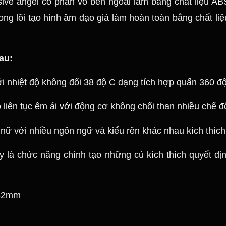
ive angel có phần vỏ bên ngoài làm bằng chất liệu AB
ong lõi tạo hình âm đạo giả làm hoàn toàn bằng chất li
au:
 nhiệt độ không đổi 38 độ C dạng tích hợp quấn 360 độ
 liên tục êm ái với động cơ không chổi than nhiều chế đ
nữ với nhiều ngôn ngữ và kiểu rên khác nhau kích thích
y là chức năng chính tạo những cú kích thích quyết đị
 32mm