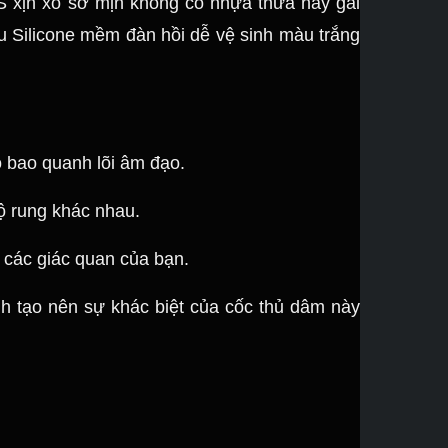
S xịn xò sờ mịn không có nhựa thừa hay gai
ệu Silicone mềm đàn hồi dễ vệ sinh màu trắng
 bao quanh lõi âm đạo.
ộ rung khác nhau.
 các giác quan của bạn.
nh tạo nên sự khác biệt của cốc thủ dâm này