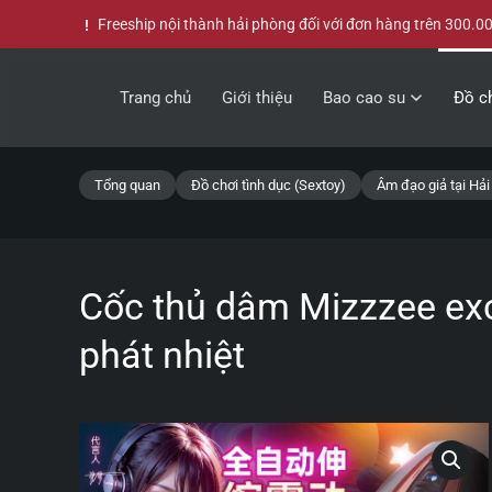
Freeship nội thành hải phòng đối với đơn hàng trên 300.0
Skip to main content
Trang chủ
Giới thiệu
Bao cao su
Đồ ch
Tổng quan
Đồ chơi tình dục (Sextoy)
Âm đạo giả tại Hả
Cốc thủ dâm Mizzzee exc
phát nhiệt