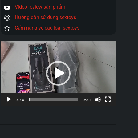
Video review sản phẩm
Hướng dẫn sử dụng sextoys
Cẩm nang về các loại sextoys
Trình
chơi
Video
00:00
05:04