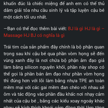
khuốn đúc là chiếc miệng để anh em có thể thủ
dâm giải tỏa nhu cầu sinh lý và tập luyện cậu bé
một cách tối ưu nhất.
—Bạn có thể đọc thêm bài viết:
BJ là gì HJ là gì –
Massage HJ BJ có nghĩa là gì
Trái tim của sản phẩm đây chính là bộ phận quan
trọng sau khi cậu bé qua phần vòm họng sẽ đến
vùng xanh đây là nơi chứa bộ phận âm đạo giả
làm bằng silicon nguyên khối, phần này shop có
thể gọi là phần bán âm đạo như phần vòm họng
thì đúng hơn với lõi làm bằng nhựa TPE an toàn
mềm mại với các gai mềm đan chéo với nhau sẽ
ôm và tác động vào phần đầu khấc nơi nhạy cảm
nhất của cậu bé , bằng các kiểu xoay ngoáy khác
nhau sẽ kích thích khoái cảm đồng thời làm tăng