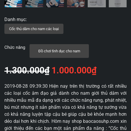
Chức năng
Đồ chơi tình dục cho nam
Giá
Giá
1.300.000
₫
1.000.000
₫
gốc
hiện
2019-08-28 09:39:30 Hiện nay trên thị trường có rất nhiều
các loại cốc âm đạo giả dành cho nam giới thủ dâm với
là:
tại
nhiều mẫu mã đa dạng với các chức năng rung, phát nhiệt,
bú mút nhưng ít sản phẩm vừa có khả năng tự sướng vừa
1.300.000₫.
là:
có khả năng luyện tập cậu bé giúp cậu bé khỏe mạnh hơn
1.000.00
dẻo dai hơn khi chịch. Hôm nay shop baocaosuhp.com xin
giới thiệu đến các bạn một sản phẩm đa năng : “Cốc thủ