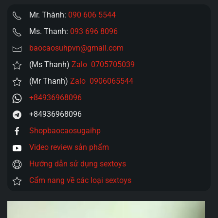
Mr. Thành:
090 606 5544
Ms. Thanh:
093 696 8096
baocaosuhpvn@gmail.com
(Ms Thanh)
Zalo 0705705039
(Mr Thanh)
Zalo 0906065544
+84936968096
+84936968096
Shopbaocaosugaihp
Video review sản phẩm
Hướng dẫn sử dụng sextoys
Cẩm nang về các loại sextoys
Trình
chơi