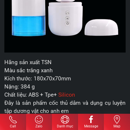
Hãng sản xuất TSN
Màu sắc trắng xanh
Kích thước: 180x70x70mm
Nặng: 384 g
Chất liệu: ABS + Tpe+
Silicon
Đây là sản phẩm cốc thủ dâm và dụng cụ luyện
tập dương vật cho anh em
Sạc USB
Chức năng: Xoay ngoáy nhiều chế độ
Call
Zalo
Danh mục
Message
Map