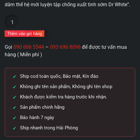
dâm thế hệ mới luyện tập chống xuất tinh sớm Dr White”.
Cốc
thủ
dâm
Thêm vào giỏ hàng
thế
Gọi
090 606 5544
–
093 696 8096
để được tư vấn mua
hệ
hàng ( Miễn phí )
mới
luyện
tập
Ship cod toàn quốc, Bảo mật, Kín đáo
chống
xuất
Không ghi tên sản phẩm, Không ghi tên shop
tinh
Khách được kiểm tra hàng trước khi nhận.
sớm
Sản phẩm chính hãng
Dr
White
Bảo hành 7 ngày
số
Ship nhanh trong Hải Phòng
lượng