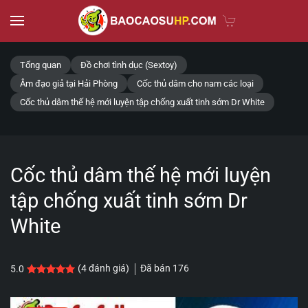
Skip to main content
Tổng quan
Đồ chơi tình dục (Sextoy)
Âm đạo giả tại Hải Phòng
Cốc thủ dâm cho nam các loại
Cốc thủ dâm thế hệ mới luyện tập chống xuất tinh sớm Dr White
Cốc thủ dâm thế hệ mới luyện
tập chống xuất tinh sớm Dr
White
Đã bán
176
(
4
đánh giá)
5.0
5.0
4
trên 5 dựa trên
đánh giá