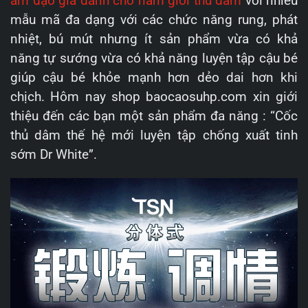
âm đạo giả dành cho nam giới thủ dâm
với nhiều
mẫu mã đa dạng với các chức năng rung, phát
nhiệt, bú mút nhưng ít sản phẩm vừa có khả
năng tự sướng vừa có khả năng luyện tập cậu bé
giúp cậu bé khỏe mạnh hơn dẻo dai hơn khi
chịch. Hôm nay shop baocaosuhp.com xin giới
thiệu đến các bạn một sản phẩm đa năng : “Cốc
thủ dâm thế hệ mới luyện tập chống xuất tinh
sớm Dr White”.