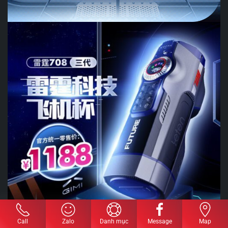
Call
Zalo
Danh mục
Message
Map