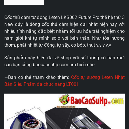
Cốc thủ dâm tự động Leten LKS002 Future Pro thế hệ thứ 3
New đây là dòng cốc thủ dâm hiện đại nhất hiện nay với
nhiều tính năng đặc biệt nhằm tối ưu hóa trải nghiệm cho
nam giới khi tự mình solo với bản thân. Như tỏa hương
thơm, phát nhiệt tự động, tự sấy, co bóp, thụt v.v.v.v.v
Sản phẩm này hiện đã về shop với số lượng có hạn mời
các bạn cũng baocaosuhp.com tìm hiểu nhé.
—Bạn có thể tham khảo thêm:
Cốc tự sướng Leten Nhật
Bản Siêu Phẩm đa chức năng LT001