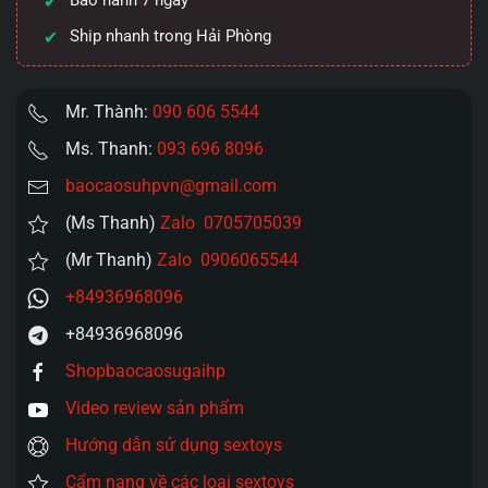
Bảo hành 7 ngày
số
Ship nhanh trong Hải Phòng
lượng
Mr. Thành:
090 606 5544
Ms. Thanh:
093 696 8096
baocaosuhpvn@gmail.com
(Ms Thanh)
Zalo 0705705039
(Mr Thanh)
Zalo 0906065544
+84936968096
+84936968096
Shopbaocaosugaihp
Video review sản phẩm
Hướng dẫn sử dụng sextoys
Cẩm nang về các loại sextoys