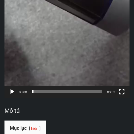
00:00
03:33
Mô tả
Mục lục
hiện