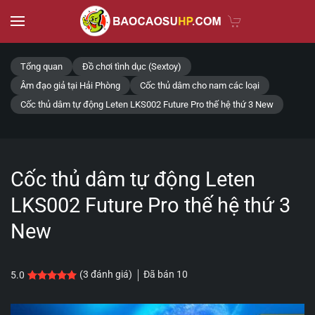
Skip to main content
Tổng quan
Đồ chơi tình dục (Sextoy)
Âm đạo giả tại Hải Phòng
Cốc thủ dâm cho nam các loại
Cốc thủ dâm tự động Leten LKS002 Future Pro thế hệ thứ 3 New
Cốc thủ dâm tự động Leten
LKS002 Future Pro thế hệ thứ 3
New
Đã bán
10
(
3
đánh giá)
5.0
5.0
3
trên 5 dựa trên
đánh giá