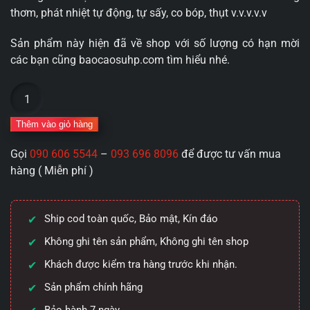
thơm, phát nhiệt tự động, tự sấy, co bóp, thụt v.v.v.v.v
Sản phẩm này hiện đã về shop với số lượng có hạn mời
các bạn cũng baocaosuhp.com tìm hiểu nhé.
Cốc
thủ
dâm
Thêm vào giỏ hàng
tự
Gọi
090 606 5544
–
093 696 8096
để được tư vấn mua
động
hàng ( Miễn phí )
Leten
LKS002
Future
Ship cod toàn quốc, Bảo mật, Kín đáo
Pro
thế
Không ghi tên sản phẩm, Không ghi tên shop
hệ
Khách được kiểm tra hàng trước khi nhận.
thứ
Sản phẩm chính hãng
3
New