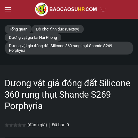
Skip to main content
Tổng quan
Đồ chơi tình dục (Sextoy)
Dương vật giả tại Hải Phòng
Dương vật giả đóng đất Silicone 360 rung thụt Shande S269
Porphyria
Dương vật giả đóng đất Silicone
360 rung thụt Shande S269
Porphyria
Đã bán
0
(đánh giá)
Được xếp hạng
0.0
5 sao