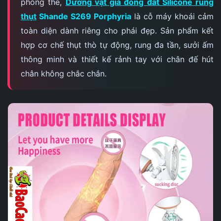
phòng the,
Dương vật giả đóng đất Silicone rung
thụt
Shande S269 Porphyria
là cỗ máy khoái cảm
toàn diện dành riêng cho phái đẹp. Sản phẩm kết
hợp cơ chế thụt thò tự động, rung đa tần, sưởi ấm
thông minh và thiết kế rảnh tay với chân đế hút
chân không chắc chắn.