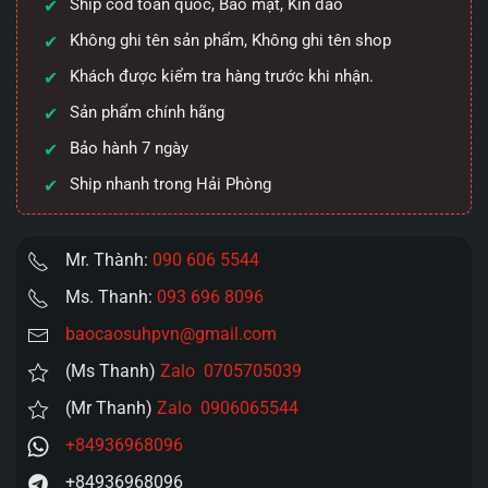
Ship cod toàn quốc, Bảo mật, Kín đáo
thụt
Shande
Không ghi tên sản phẩm, Không ghi tên shop
S269
Khách được kiểm tra hàng trước khi nhận.
Porphyria
Sản phẩm chính hãng
số
lượng
Bảo hành 7 ngày
Ship nhanh trong Hải Phòng
Mr. Thành:
090 606 5544
Ms. Thanh:
093 696 8096
baocaosuhpvn@gmail.com
(Ms Thanh)
Zalo 0705705039
(Mr Thanh)
Zalo 0906065544
+84936968096
+84936968096