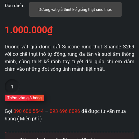
Đặc điểm
Dương vật giả thiết kế giống thật siêu thực
1.000.000
₫
Dương vật giả đóng đất Silicone rung thụt Shande S269
với cơ chế thụt thò tự động, rung đa tần và sưởi ấm thông
minh, cùng thiết kế rảnh tay tuyệt đối giúp chị em đắm
chìm vào những đợt sóng tình mãnh liệt nhất.
Dương
vật
giả
Thêm vào giỏ hàng
đóng
Gọi
090 606 5544
–
093 696 8096
để được tư vấn mua
đất
hàng ( Miễn phí )
Silicone
360
rung