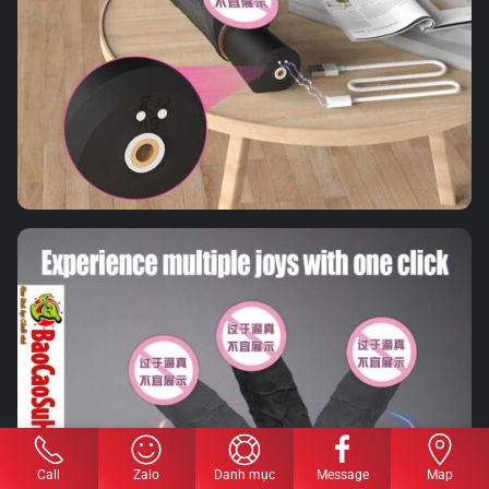
Call
Zalo
Danh mục
Message
Map