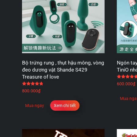
Bộ trứng rung , thụt hậu mông, vòng
Ngón tay
đeo dương vật Shande S429
TiniO n
Treasure of love
Được xếp hạng
4.80
5 sao
600.000
₫
800.000
₫
Mua nga
Mua ngay
Xem chi tiết