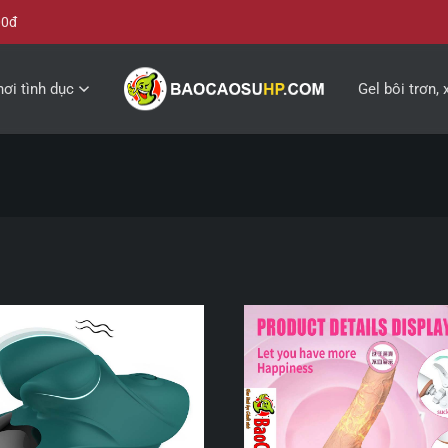
00đ
ơi tình dục
Gel bôi trơn, 