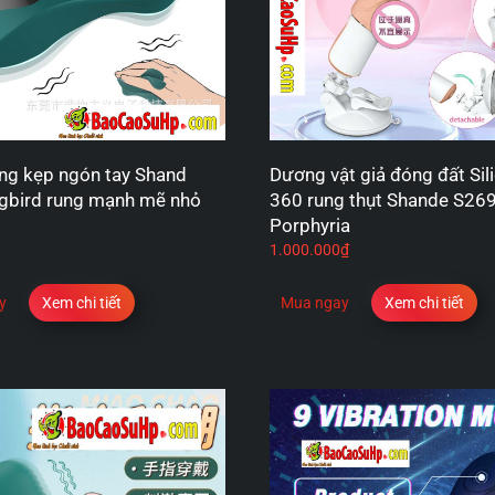
ng kẹp ngón tay Shand
Dương vật giả đóng đất Sil
bird rung mạnh mẽ nhỏ
360 rung thụt Shande S26
Porphyria
1.000.000
₫
y
Xem chi tiết
Mua ngay
Xem chi tiết