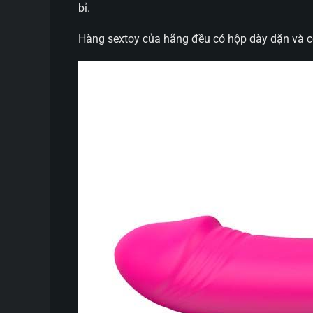
bỉ.
Hàng sextoy của hãng đều có hộp dày dặn và c