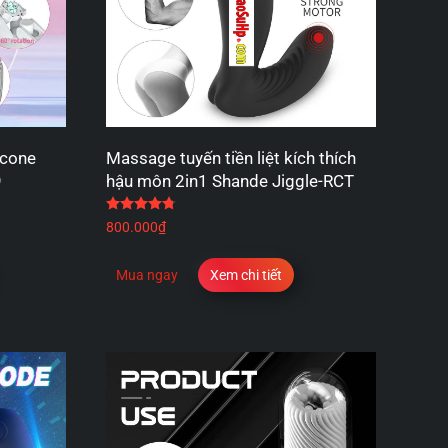
icone
Massage tuyến tiền liệt kích thích
9
hậu môn 2in1 Shande Jiggle-RCT
Được xếp hạng
4.80
5 sao
800.000
₫
Mua ngay
Xem chi tiết