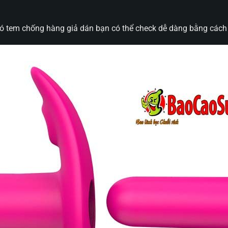
ó tem chống hàng giả dán bạn có thể check dễ dàng bằng cách