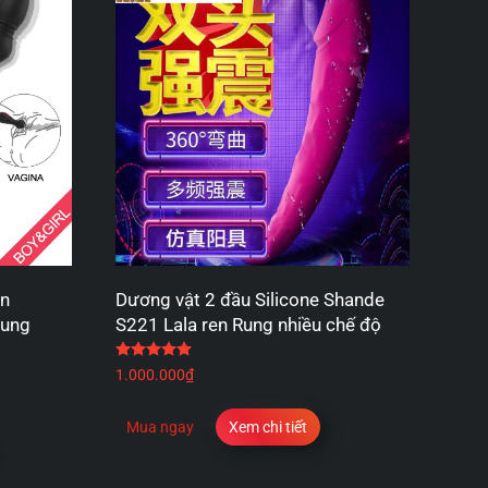
ôn
Dương vật 2 đầu Silicone Shande
rung
S221 Lala ren Rung nhiều chế độ
Được xếp hạng
5.00
5 sao
 sao
1.000.000
₫
Mua ngay
Xem chi tiết