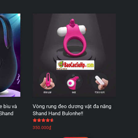
 bìu và
Vòng rung đeo dương vật đa năng
 Shand
Shand Hand Bulonhe!!
Được xếp hạng
4.67
5 sao
 sao
350.000
₫