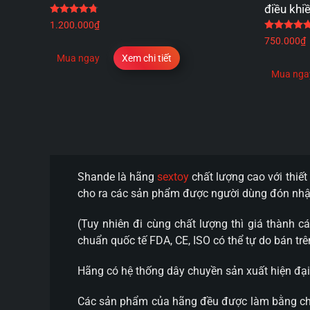
điều khi
Được xếp hạng
4.75
5 sao
1.200.000
₫
750.000
₫
Mua ngay
Xem chi tiết
Mua nga
Shande là hãng
sextoy
chất lượng cao với thiế
cho ra các sản phẩm được người dùng đón nhận
(Tuy nhiên đi cùng chất lượng thì giá thành 
chuẩn quốc tế FDA, CE, ISO có thể tự do bán t
Hãng có hệ thống dây chuyền sản xuất hiện đại
Các sản phẩm của hãng đều được làm bằng chất 