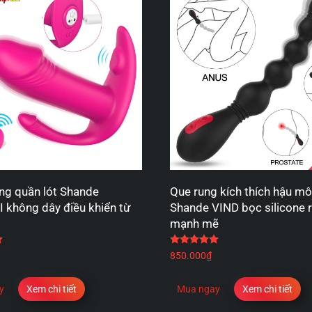
ng quần lót Shande
Que rung kích thích hậu m
 không dây điều khiển từ
Shande VIND bọc silicone 
mạnh mẽ
Được xếp hạng
5.00
5 sao
Được xếp hạng
5.00
5
850.000
₫
y
Xem chi tiết
Mua ngay
Xem chi tiết