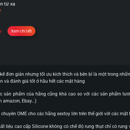
ền từ xa
Được xếp hạng
5.00
5 sao
y
Xem chi tiết
t kế đơn giản nhưng tối ưu kích thích và bên bỉ là một trong n
 và đánh giá tốt ở hầu hết các mặt hàng
các sản phẩm của hãng cũng khá cao so với các sản phẩm tươ
rên amazon, Ebay…)
 chuyên OME cho các hãng sextoy lớn trên thế giới với các mặ
liệu cao cấp Silicone không có chế độ rung thụt chỉ có rung 