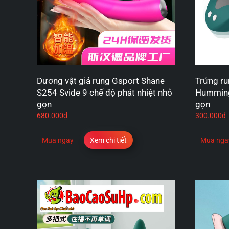
Dương vật giả rung Gsport Shane
Trứng ru
S254 Svide 9 chế độ phát nhiệt nhỏ
Humming
gọn
gọn
680.000
₫
300.000
₫
Mua ngay
Xem chi tiết
Mua nga