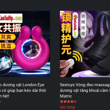
o dương vật London Eye
Sextoys Vòng đeo massage
 cô giúp bạn kéo dài thời
dương vật tăng khoái cảm
n hệ!!
Matric
Được xếp hạng
5.00
5 sao
Được xếp hạng
4.33
5
900.000
₫