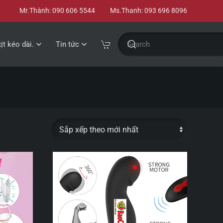
Mr.Thành: 090 606 5544
Ms.Thanh: 093 696 8096
xịt kéo dài.
Tin tức