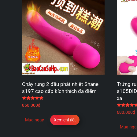
Chày rung 2 đầu phát nhiệt Shane
Trứng ru
s197 cao cấp kích thích đa điểm
s105DIDI
xa
Được xếp hạng
5.00
5 sao
850.000
₫
680.000
₫
Mua ngay
Xem chi tiết
Mua nga