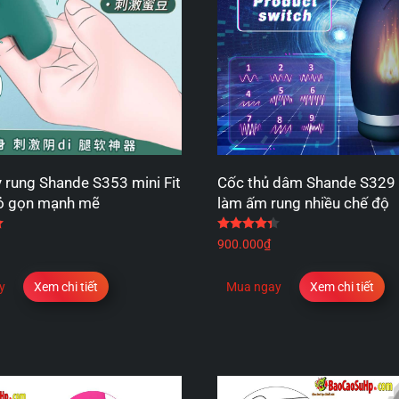
 rung Shande S353 mini Fit
Cốc thủ dâm Shande S329 
hỏ gọn mạnh mẽ
làm ấm rung nhiều chế độ
Được xếp hạng
5.00
5 sao
Được xếp hạng
4.33
5
900.000
₫
y
Xem chi tiết
Mua ngay
Xem chi tiết