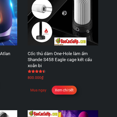
Atlan
Cốc thủ dâm One-Hole làm ấm
Shande S458 Eagle cage kết cấu
xoắn bi
 sao
Được xếp hạng
4.50
5 sao
800.000
₫
Mua ngay
Xem chi tiết