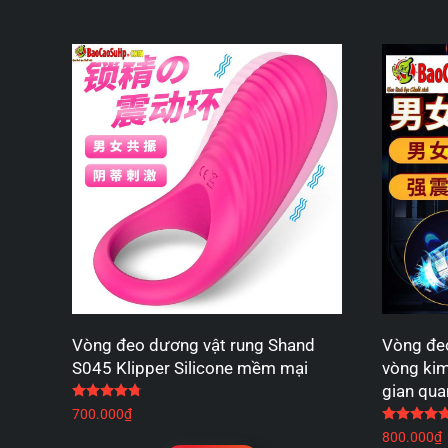
Vòng đeo dương vật rung Shand
Vòng đe
S045 Klipper Silicone mềm mại
vòng kim
gian qua
Được xếp hạng
4.75
5 sao
700.000
₫
800.000
₫