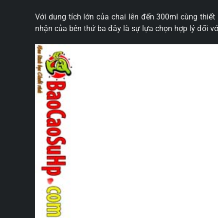
Với dung tích lớn của chai lên đến 300ml cùng thi
nhận của bên thứ ba đây là sự lựa chọn hợp lý đối 