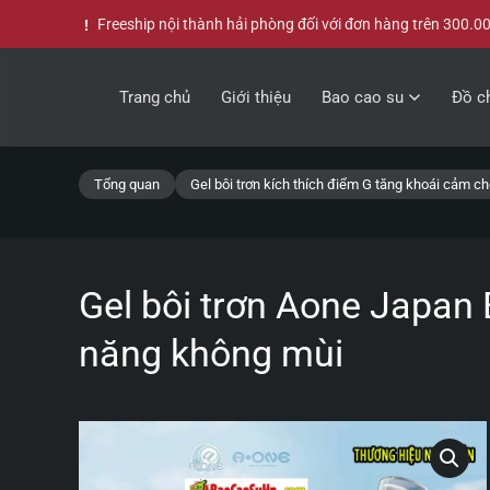
Freeship nội thành hải phòng đối với đơn hàng trên 300.0
Skip to main content
Trang chủ
Giới thiệu
Bao cao su
Đồ ch
Tổng quan
Gel bôi trơn kích thích điểm G tăng khoái cảm c
Gel bôi trơn Aone Japan
năng không mùi