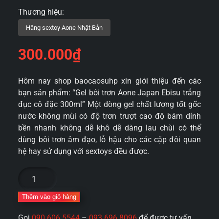
300.000
₫
Hôm nay shop baocaosuhp xin giới thiệu đến các
bạn sản phẩm: “Gel bôi trơn Aone Japan Ebisu trắng
đục cô đặc 300ml” Một dòng gel chất lượng tốt gốc
nước không mùi có độ trơn trượt cao độ bám dính
bền nhanh không dễ khô dễ dàng lau chùi có thể
dùng bôi trơn âm đạo, lỗ hậu cho các cặp đôi quan
hệ hay sử dụng với sextoys đều được.
Gel
bôi
trơn
Thêm vào giỏ hàng
Aone
Gọi
090 606 5544
–
093 696 8096
để được tư vấn