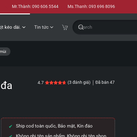
Mr.Thành: 090 606 5544
Ms.Thanh: 093 696 8096
xịt kéo dài.
Tin tức
 mùi
 đa
Đã bán
47
(
3
đánh giá)
4.7
4.7
3
trên 5 dựa trên
đánh giá
Ship cod toàn quốc, Bảo mật, Kín đáo
Không ghi tên sản phẩm, Không ghi tên shop