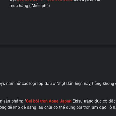
Japan
mua hàng ( Miễn phí )
Ebisu
trắng
đục
cô
đặc
300ml
đa
năng
không
mùi
số
lượng
oys nam nữ các loại top đầu ở Nhật Bản hiện nay, hãng không
n sản phẩm: “
Gel bôi trơn Aone Japan
Ebisu trắng đục cô đặc
ng dễ khô dễ dàng lau chùi có thể dùng bôi trơn âm đạo, lỗ 