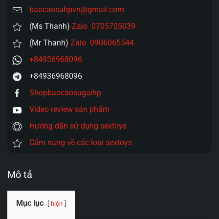
baocaosuhpvn@gmail.com
(Ms Thanh)
Zalo 0705705039
(Mr Thanh)
Zalo 0906065544
+84936968096
+84936968096
Shopbaocaosugaihp
Video review sản phẩm
Hướng dẫn sử dụng sextoys
Cẩm nang về các loại sextoys
Mô tả
Mục lục
hiện