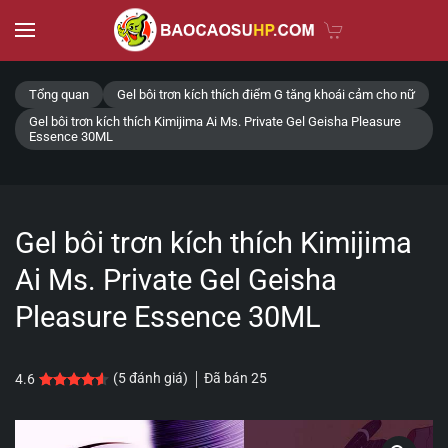
Skip to main content
Tổng quan
Gel bôi trơn kích thích điểm G tăng khoái cảm cho nữ
Gel bôi trơn kích thích Kimijima Ai Ms. Private Gel Geisha Pleasure
Essence 30ML
Gel bôi trơn kích thích Kimijima
Ai Ms. Private Gel Geisha
Pleasure Essence 30ML
Đã bán
25
(
5
đánh giá)
4.6
4.6
5
trên 5 dựa trên
đánh giá