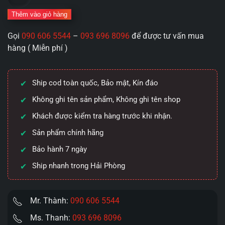
bôi
trơn
Thêm vào giỏ hàng
kích
Gọi
090 606 5544
–
093 696 8096
để được tư vấn mua
thích
hàng ( Miễn phí )
Kimijima
Ai
Ms.
Ship cod toàn quốc, Bảo mật, Kín đáo
Private
Gel
Không ghi tên sản phẩm, Không ghi tên shop
Geisha
Khách được kiểm tra hàng trước khi nhận.
Pleasure
Sản phẩm chính hãng
Essence
30ML
Bảo hành 7 ngày
số
Ship nhanh trong Hải Phòng
lượng
Mr. Thành:
090 606 5544
Ms. Thanh:
093 696 8096