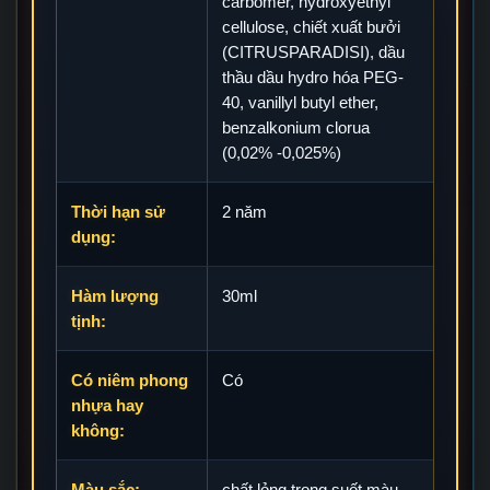
carbomer, hydroxyethyl
cellulose, chiết xuất bưởi
(CITRUSPARADISI), dầu
thầu dầu hydro hóa PEG-
40, vanillyl butyl ether,
benzalkonium clorua
(0,02% -0,025%)
Thời hạn sử
2 năm
dụng:
Hàm lượng
30ml
tịnh:
Có niêm phong
Có
nhựa hay
không:
Màu sắc:
chất lỏng trong suốt màu