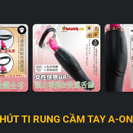
 HÚT TI RUNG CẦM TAY A-O