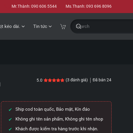
Mr.Thành: 090 606 5544
Ms.Thanh: 093 696 8096
xịt kéo dài.
Tin tức
n
Đã bán
24
(
3
đánh giá)
5.0
5.0
3
trên 5 dựa trên
đánh giá
Ship cod toàn quốc, Bảo mật, Kín đáo
Không ghi tên sản phẩm, Không ghi tên shop
Khách được kiểm tra hàng trước khi nhận.