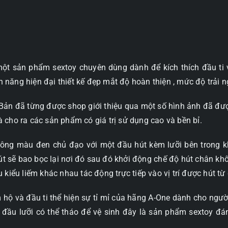
ột sản phẩm sextoy chuyên dùng dành để kích thích đầu ti 
năng hiện đại thiết kế đẹp mắt độ hoàn thiện , mức độ trải n
Bản đã từng được shop giới thiệu qua một số hình ảnh đã đư
 cho ra các sản phẩm có giá trị sử dụng cao và bền bỉ.
tông màu đen chủ đạo với một đầu hút kèm lưỡi bên trong k
hút sẽ bao bọc lại nơi đó sau đó khởi động chế độ hút chân k
 kiểu liếm khác nhau tác động trực tiếp vào vị trí được hút từ
m hộ và đầu ti thể hiện sự tỉ mỉ của hãng A-One dành cho ngư
đầu lưỡi có thể tháo để vệ sinh đây là sản phẩm sextoy đ