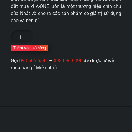
đặt mua vì A-ONE luôn là một thương hiệu chỉn chu
của Nhật và cho ra các sản phẩm có giá trị sử dụng
cao và bền bỉ.
Máy
liếm
hút
Thêm vào giỏ hàng
ti
Gọi
090 606 5544
–
093 696 8096
để được tư vấn
rung
mua hàng ( Miễn phí )
cầm
tay
A-
ONE
Kazuhiko
Nhật
Bản
số
lượng