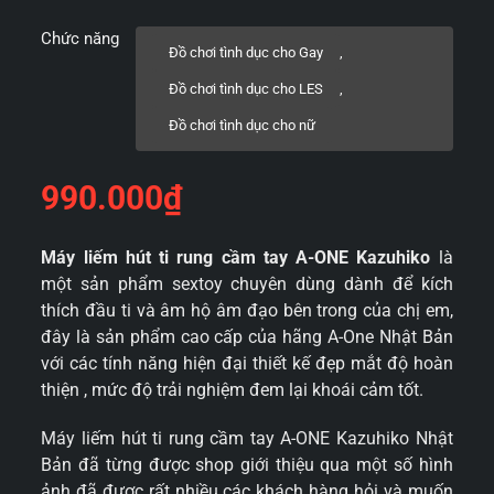
Chức năng
Đồ chơi tình dục cho Gay
,
Đồ chơi tình dục cho LES
,
Đồ chơi tình dục cho nữ
990.000
₫
Máy liếm hút ti rung
cầm tay A-ONE Kazuhiko
là
một sản phẩm sextoy chuyên dùng dành để kích
thích đầu ti và âm hộ âm đạo bên trong của chị em,
đây là sản phẩm cao cấp của hãng A-One Nhật Bản
với các tính năng hiện đại thiết kế đẹp mắt độ hoàn
thiện , mức độ trải nghiệm đem lại khoái cảm tốt.
Máy liếm hút ti rung cầm tay A-ONE Kazuhiko Nhật
Bản đã từng được shop giới thiệu qua một số hình
ảnh đã được rất nhiều các khách hàng hỏi và muốn