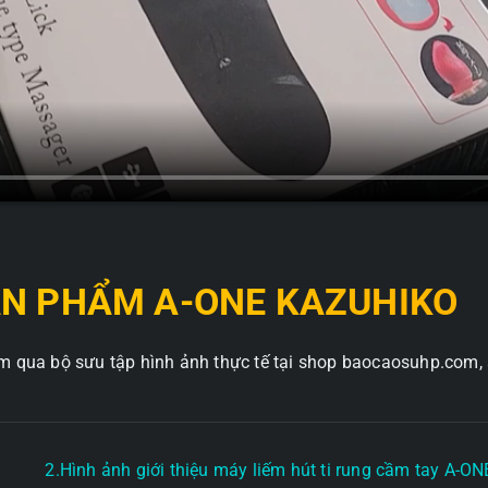
ẢN PHẨM A-ONE KAZUHIKO
ẩm qua bộ sưu tập hình ảnh thực tế tại shop baocaosuhp.com, ả
m
2.Hình ảnh giới thiệu máy liếm hút ti rung cầm tay A-O