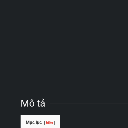
Mô tả
Mục lục
hiện