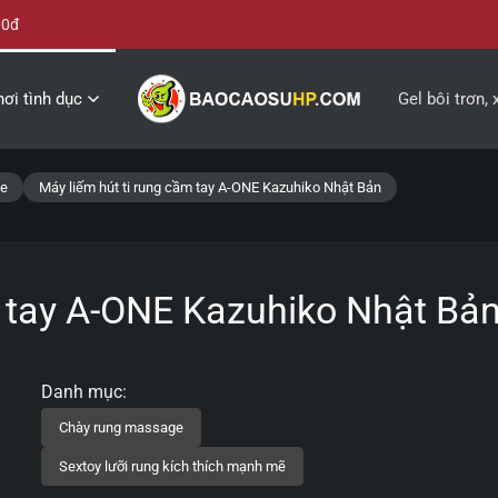
00đ
ơi tình dục
Gel bôi trơn, 
ge
Máy liếm hút ti rung cầm tay A-ONE Kazuhiko Nhật Bản
m tay A-ONE Kazuhiko Nhật Bả