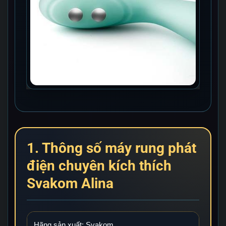
1. Thông số máy rung phát
điện chuyên kích thích
Svakom Alina
Hãng sản xuất: Svakom