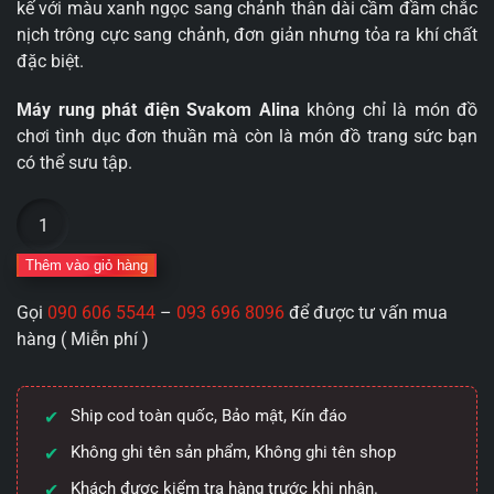
kế với màu xanh ngọc sang chảnh thân dài cầm đầm chắc
nịch trông cực sang chảnh, đơn giản nhưng tỏa ra khí chất
đặc biệt.
Máy rung phát điện Svakom Alina
không chỉ là món đồ
chơi tình dục đơn thuần mà còn là món đồ trang sức bạn
có thể sưu tập.
Máy
rung
phát
Thêm vào giỏ hàng
điện
Gọi
090 606 5544
–
093 696 8096
để được tư vấn mua
chuyên
hàng ( Miễn phí )
kích
thích
Svakom
Ship cod toàn quốc, Bảo mật, Kín đáo
Alina
số
Không ghi tên sản phẩm, Không ghi tên shop
lượng
Khách được kiểm tra hàng trước khi nhận.