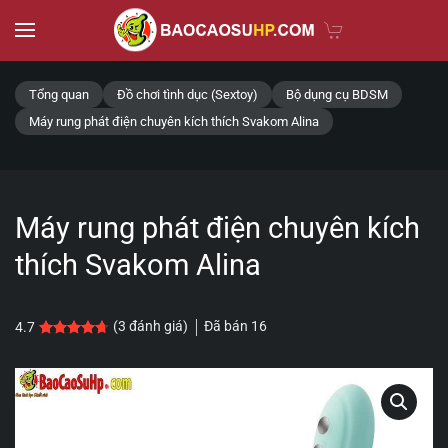
Skip to main content
Tổng quan
Đồ chơi tình dục (Sextoy)
Bộ dụng cụ BDSM
Máy rung phát điện chuyên kích thích Svakom Alina
Máy rung phát điện chuyên kích
thích Svakom Alina
Đã bán
16
(
3
đánh giá)
4.7
4.7
3
trên 5 dựa trên
đánh giá