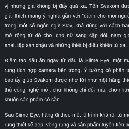
vị nhưng giá không bị đẩy quá xa. Tên Svakom đư
giải thích mang ý nghĩa gần với “dành cho mọi ngườ
trong một số ngôn ngữ Slav, khá đúng với cách hã
mở rộng từ đồ chơi cho nữ sang cặp đôi, nam giớ
anal, tập sàn chậu và những thiết bị điều khiển từ xa.
Điểm tạo dấu ấn ngay từ đầu là Siime Eye, một m
rung tích hợp camera bên trong. Ý tưởng có phần t
bạo ấy giúp Svakom được nhớ tới như một hãng thí
thử công nghệ mới, chứ không chỉ đổi màu cho nhữ
khuôn sản phẩm có sẵn.
Sau Siime Eye, hãng đi theo một lộ trình khá rõ: từ m
rung thiết kế đẹp, vòng rung và sản phẩm tuyến tiền li