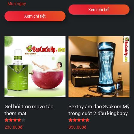
Mua ngay
Xem chi tiết
Xem chi tiết
Gel bôi trơn movo táo
Sextoy âm đạo Svakom Mỹ
thơm mát
trong suốt 2 đầu kingbaby
Được xếp hạng
4.00
5 sao
Được xếp hạng
5.00
5 
230.000
₫
850.000
₫