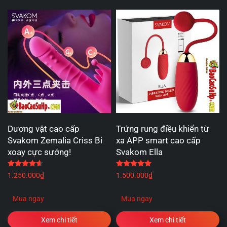
Dương vật cao cấp
Trứng rung điều khiển từ
Svakom Zemalia Criss Bi
xa APP smart cao cấp
xoay cực sướng!
Svakom Ella
Được xếp hạng
4.67
5 sao
Được xếp hạng
5.00
5 
1.250.000
₫
1.500.000
₫
Mua ngay
Mua ngay
Xem chi tiết
Xem chi tiết