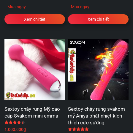
Mua ngay
Mua ngay
Xem chi tiết
Xem chi tiết
Sextoy chày rung Mỹ cao
Sextoy chày rung svakom
cấp Svakom mini emma
mỹ Aniya phát nhiệt kích
thích cực sướng
Được xếp hạng
4.33
5 sao
1.000.000
₫
Được xếp hạng
5.00
5 