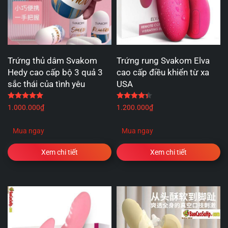
Trứng thủ dâm Svakom
Trứng rung Svakom Elva
Hedy cao cấp bộ 3 quả 3
cao cấp điều khiển từ xa
sắc thái của tình yêu
USA
Được xếp hạng
5.00
5 sao
Được xếp hạng
4.33
5 
1.000.000
₫
1.200.000
₫
Mua ngay
Mua ngay
Xem chi tiết
Xem chi tiết