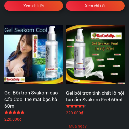
Xem chi tiết
Xem chi tiết
Gel Bôi trơn Svakom cao
Gel bôi trơn tinh chất lô hội
cấp Cool the mát bạc hà
tạo ẩm Svakom Feel 60ml
60ml
Được xếp hạng
4.50
5 
Được xếp hạng
5.00
5 sao
220.000
₫
220.000
₫
Mua ngay