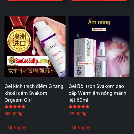
Gel kích thích điểm G tăng
Gel Bôi trơn Svakom cao
khoái cảm Svakom
cấp Warm ấm nóng mãnh
Orgasm Girl
liệt 60ml
Được xếp hạng
5.00
5 sao
Được xếp hạng
5.00
5 
550.000
₫
220.000
₫
Mua ngay
Mua ngay