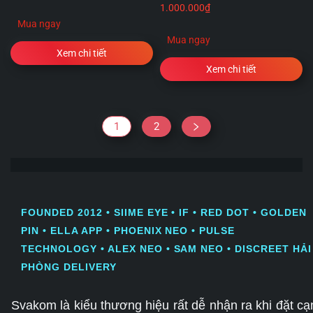
1.000.000
₫
Mua ngay
Mua ngay
Xem chi tiết
Xem chi tiết
1
2
FOUNDED 2012 • SIIME EYE • IF • RED DOT • GOLDEN
PIN • ELLA APP • PHOENIX NEO • PULSE
TECHNOLOGY • ALEX NEO • SAM NEO • DISCREET HẢI
PHÒNG DELIVERY
Svakom là kiểu thương hiệu rất dễ nhận ra khi đặt cạ