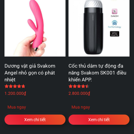
Dương vật giả Svakom
Cốc thủ dâm tự động đa
Angel nhỏ gọn có phát
năng Svakom SK001 điều
nhiệt
khiển APP.
Được xếp hạng
4.75
5 sao
Được xếp hạng
4.50
5 
1.200.000
₫
2.800.000
₫
Mua ngay
Mua ngay
Xem chi tiết
Xem chi tiết