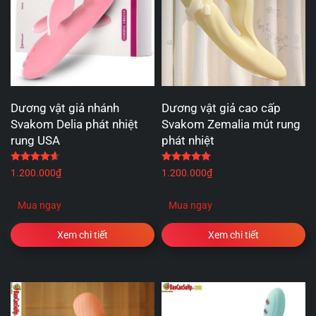
Dương vật giả nhánh
Dương vật giả cao cấp
Svakom Delia phát nhiệt
Svakom Zemalia mút rung
rung USA
phát nhiệt
Được xếp hạng
4.67
5 sao
Được xếp hạng
5.00
5 
1.200.000
₫
1.200.000
₫
Mua ngay
Mua ngay
Xem chi tiết
Xem chi tiết