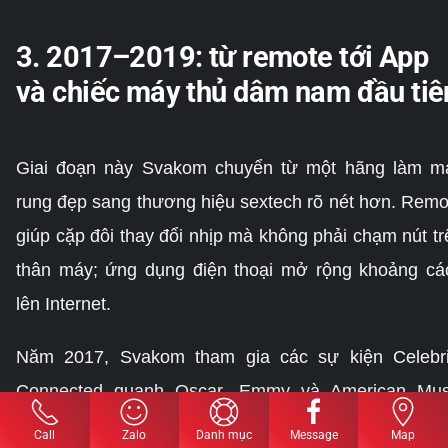
3. 2017–2019: từ remote tới App
và chiếc máy thủ dâm nam đầu tiê
Giai đoạn này Svakom chuyển từ một hãng làm m
rung đẹp sang thương hiệu sextech rõ nét hơn. Remo
giúp cặp đôi thay đổi nhịp mà không phải chạm nút tr
thân máy; ứng dụng điện thoại mở rộng khoảng cá
lên Internet.
Năm 2017, Svakom tham gia các sự kiện Celebri
Connected quanh Oscar, Emmy và American Mus
Awards. Đây là hoạt động gặp gỡ, giới thiệu quà tặ
Call
Zalo
Danh mục
Message
Map