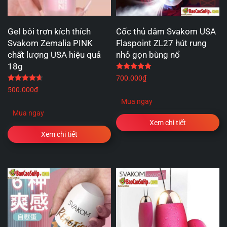
Gel bôi trơn kích thích
Cốc thủ dâm Svakom USA
Svakom Zemalia PINK
Flaspoint ZL27 hút rung
chất lượng USA hiệu quả
nhỏ gọn bùng nổ
18g
Được xếp hạng
5.00
5 
Được xếp hạng
4.67
5 sao
700.000
₫
500.000
₫
Mua ngay
Mua ngay
Xem chi tiết
Xem chi tiết