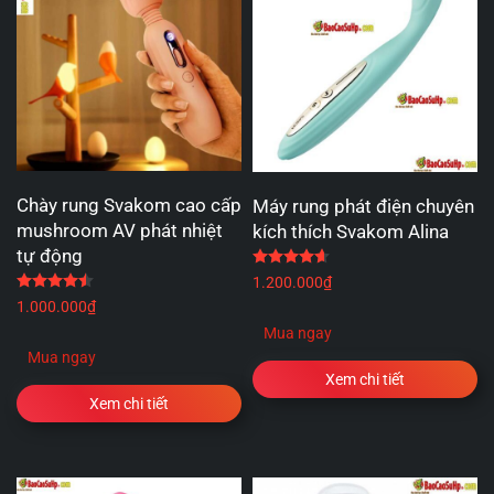
Chày rung Svakom cao cấp
Máy rung phát điện chuyên
mushroom AV phát nhiệt
kích thích Svakom Alina
tự động
Được xếp hạng
4.67
5 
Được xếp hạng
4.50
5 sao
1.200.000
₫
1.000.000
₫
Mua ngay
Mua ngay
Xem chi tiết
Xem chi tiết