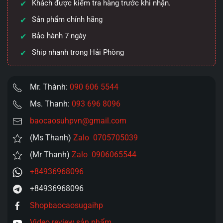
Khách được kiểm tra hàng trước khi nhận.
bùng
Sản phẩm chính hãng
nổ
số
Bảo hành 7 ngày
lượng
Ship nhanh trong Hải Phòng
Mr. Thành:
090 606 5544
Ms. Thanh:
093 696 8096
baocaosuhpvn@gmail.com
(Ms Thanh)
Zalo 0705705039
(Mr Thanh)
Zalo 0906065544
+84936968096
+84936968096
Shopbaocaosugaihp
Video review sản phẩm