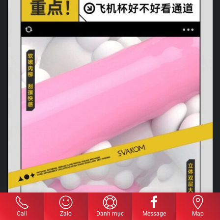
Call
Zalo
Danh mục
Message
Map