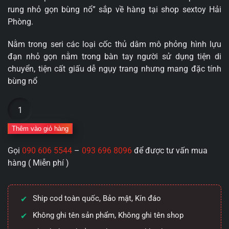
rung nhỏ gọn bùng nổ” sắp về hàng tại shop sextoy Hải
Phòng.
Nằm trong seri các loại cốc thủ dâm mô phỏng hình lựu
đạn nhỏ gọn nằm trong bàn tay người sử dụng tiện di
chuyển, tiện cất giấu dễ ngụy trang nhưng mang đặc tính
bùng nổ
Cốc
thủ
dâm
Thêm vào giỏ hàng
Svakom
Gọi
090 606 5544
–
093 696 8096
để được tư vấn mua
USA
hàng ( Miễn phí )
Flaspoint
ZL27
hút
Ship cod toàn quốc, Bảo mật, Kín đáo
rung
nhỏ
Không ghi tên sản phẩm, Không ghi tên shop
gọn