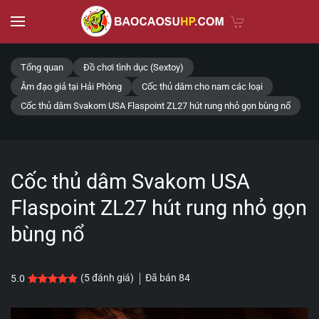
Skip to main content
Tổng quan
Đồ chơi tình dục (Sextoy)
Âm đạo giả tại Hải Phòng
Cốc thủ dâm cho nam các loại
Cốc thủ dâm Svakom USA Flaspoint ZL27 hút rung nhỏ gọn bùng nổ
Cốc thủ dâm Svakom USA
Flaspoint ZL27 hút rung nhỏ gọn
bùng nổ
Đã bán
84
(
5
đánh giá)
5.0
5.0
5
trên 5 dựa trên
đánh giá