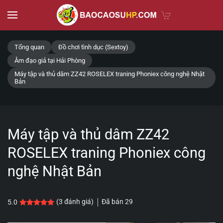
Skip to main content
Tổng quan
Đồ chơi tình dục (Sextoy)
Âm đạo giả tại Hải Phòng
Máy tập và thủ dâm ZZ42 ROSELEX traning Phoniex công nghệ Nhật
Bản
Máy tập và thủ dâm ZZ42
ROSELEX traning Phoniex công
nghệ Nhật Bản
Đã bán
29
(
3
đánh giá)
5.0
5.0
3
trên 5 dựa trên
đánh giá