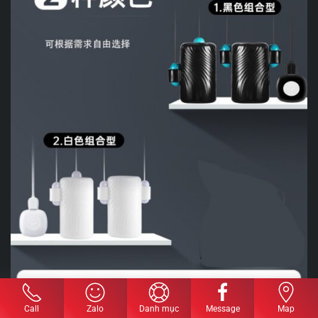
Call
Zalo
Danh mục
Message
Map