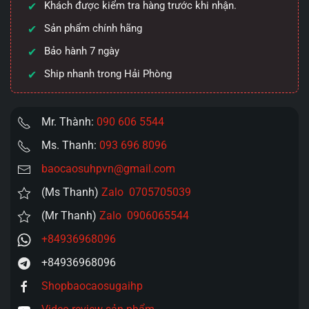
Khách được kiểm tra hàng trước khi nhận.
Nhật
Sản phẩm chính hãng
Bản
số
Bảo hành 7 ngày
lượng
Ship nhanh trong Hải Phòng
Mr. Thành:
090 606 5544
Ms. Thanh:
093 696 8096
baocaosuhpvn@gmail.com
(Ms Thanh)
Zalo 0705705039
(Mr Thanh)
Zalo 0906065544
+84936968096
+84936968096
Shopbaocaosugaihp