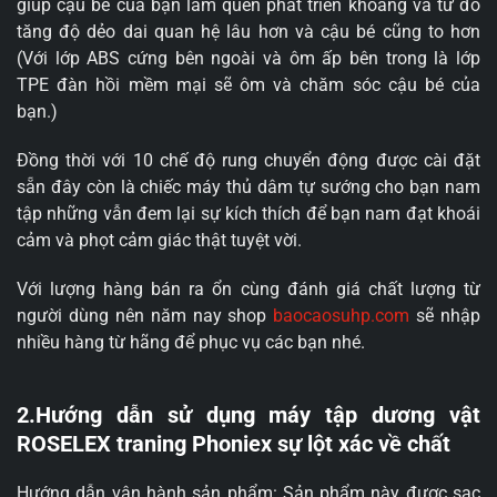
giúp cậu bé của bạn làm quen phát triển khoang và từ đó
tăng độ dẻo dai quan hệ lâu hơn và cậu bé cũng to hơn
(Với lớp ABS cứng bên ngoài và ôm ấp bên trong là lớp
TPE đàn hồi mềm mại sẽ ôm và chăm sóc cậu bé của
bạn.)
Đồng thời với 10 chế độ rung chuyển động được cài đặt
sẵn đây còn là chiếc máy thủ dâm tự sướng cho bạn nam
tập những vẫn đem lại sự kích thích để bạn nam đạt khoái
cảm và phọt cảm giác thật tuyệt vời.
Với lượng hàng bán ra ổn cùng đánh giá chất lượng từ
người dùng nên năm nay shop
baocaosuhp.com
sẽ nhập
nhiều hàng từ hãng để phục vụ các bạn nhé.
2.Hướng dẫn sử dụng máy tập dương vật
ROSELEX traning Phoniex sự lột xác về chất
Hướng dẫn vận hành sản phẩm: Sản phẩm này được sạc