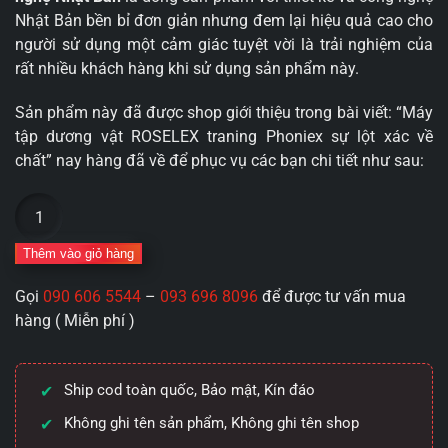
Nhật Bản bền bỉ đơn giản nhưng đem lại hiệu quả cao cho
người sử dụng một cảm giác tuyệt vời là trải nghiệm của
rất nhiều khách hàng khi sử dụng sản phẩm này.
Sản phẩm này đã được shop giới thiệu trong bài viết: “Máy
tập dương vật ROSELEX traning Phoniex sự lột xác về
chất” nay hàng đã về để phục vụ các bạn chi tiết như sau:
Máy
tập
và
Thêm vào giỏ hàng
thủ
Gọi
090 606 5544
–
093 696 8096
để được tư vấn mua
dâm
hàng ( Miễn phí )
ZZ42
ROSELEX
traning
Ship cod toàn quốc, Bảo mật, Kín đáo
Phoniex
công
Không ghi tên sản phẩm, Không ghi tên shop
nghệ