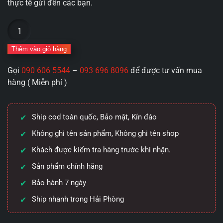
thực tế gửi đến các bạn.
Mông
giả
nguyên
Thêm vào giỏ hàng
khối
Gọi
090 606 5544
–
093 696 8096
để được tư vấn mua
Elfleda
hàng ( Miễn phí )
tròn
mẩy
căng
Ship cod toàn quốc, Bảo mật, Kín đáo
trào
sự
Không ghi tên sản phẩm, Không ghi tên shop
sống
Khách được kiểm tra hàng trước khi nhận.
rung
Sản phẩm chính hãng
lắc
3.5kg
Bảo hành 7 ngày
số
Ship nhanh trong Hải Phòng
lượng