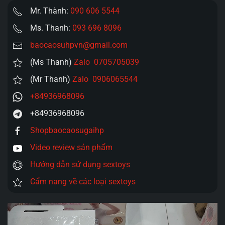
Mr. Thành:
090 606 5544
Ms. Thanh:
093 696 8096
baocaosuhpvn@gmail.com
(Ms Thanh)
Zalo 0705705039
(Mr Thanh)
Zalo 0906065544
+84936968096
+84936968096
Shopbaocaosugaihp
Video review sản phẩm
Hướng dẫn sử dụng sextoys
Cẩm nang về các loại sextoys
Trình
chơi