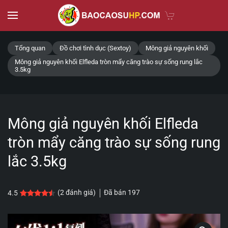
Skip to main content
Tổng quan
Đồ chơi tình dục (Sextoy)
Mông giả nguyên khối
Mông giả nguyên khối Elfleda tròn mẩy căng trào sự sống rung lắc
3.5kg
Mông giả nguyên khối Elfleda
tròn mẩy căng trào sự sống rung
lắc 3.5kg
Đã bán
197
(
2
đánh giá)
4.5
4.5
2
trên 5 dựa trên
đánh giá