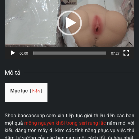
Video
00:00
07:27
Mô tả
Mục lục
hiện
Shop baocaosuhp.com xin tiếp tục giới thiệu đến các bạn
một quả
mông nguyên khối trong seri rung lắc
năm mới với
kiểu dáng tròn mẩy đi kèm các tính năng phục vụ việc thủ
dâm tự sướng của các bạn nam một cách tối ưu hóa nhất,