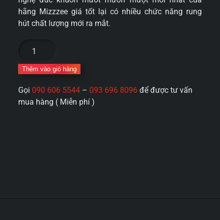
hãng Mizzzee giá tốt lại có nhiều chức năng rung
hút chất lượng mới ra mắt.
Mông
giả
nguyên
Thêm vào giỏ hàng
khối
Gọi
090 606 5544
–
093 696 8096
để được tư vấn
Hút
mua hàng ( Miễn phí )
rung
Mizzzee
Sakai
Ayako
4kg
nhỏ
nhắn
số
lượng