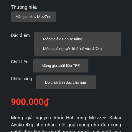
Đặc điểm
Mông giả đa chức năng
,
Mông giả nguyên khối cỡ vừa 4-7kg
Chất liệu
Mông giả chất liệu TPE
Chức năng
Đồ chơi tình dục cho nam
900.000
₫
Mông giả nguyên khối Hút rung Mizzzee Sakai
Ayako 4kg nhỏ nhắn một quả mông nhỏ đẹp công
nghệ đúc khuôn mướt mườn mượt mới nhất của