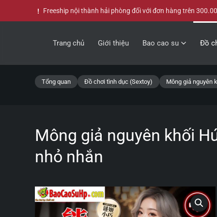
Freeship nội thành hải phòng đối với đơn hàng trên 300.0
Skip to main content
Trang chủ
Giới thiệu
Bao cao su
Đồ ch
Tổng quan
Đồ chơi tình dục (Sextoy)
Mông giả nguyên k
Mông giả nguyên khối Hú
nhỏ nhắn