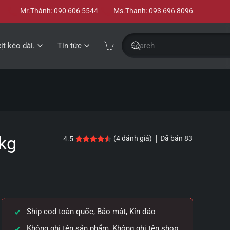
Mr.Thành: 090 606 5544
Ms.Thanh: 093 696 8096
xịt kéo dài.
Tin tức
kg
Đã bán
83
(
4
đánh giá)
4.5
4.5
4
trên 5 dựa trên
đánh giá
Ship cod toàn quốc, Bảo mật, Kín đáo
Không ghi tên sản phẩm, Không ghi tên shop