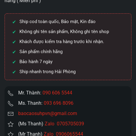
hàng ( Miễn phí )
hút
Meikiki
đỏ
Ship cod toàn quốc, Bảo mật, Kín đáo
hồng
hào
Không ghi tên sản phẩm, Không ghi tên shop
3kg
Khách được kiểm tra hàng trước khi nhận.
số
Sản phẩm chính hãng
lượng
Bảo hành 7 ngày
Ship nhanh trong Hải Phòng
Mr. Thành:
090 606 5544
Ms. Thanh:
093 696 8096
baocaosuhpvn@gmail.com
(Ms Thanh)
Zalo 0705705039
(Mr Thanh)
Zalo 0906065544