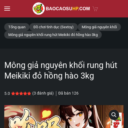
Skip to main content
Tổng quan
Đồ chơi tình dục (Sextoy)
Mông giả nguyên khối
Mông giả nguyên khối rung hút Meikiki đỏ hồng hào 3kg
Mông giả nguyên khối rung hút
Meikiki đỏ hồng hào 3kg
Đã bán
126
(
3
đánh giá)
5.0
5.0
3
trên 5 dựa trên
đánh giá