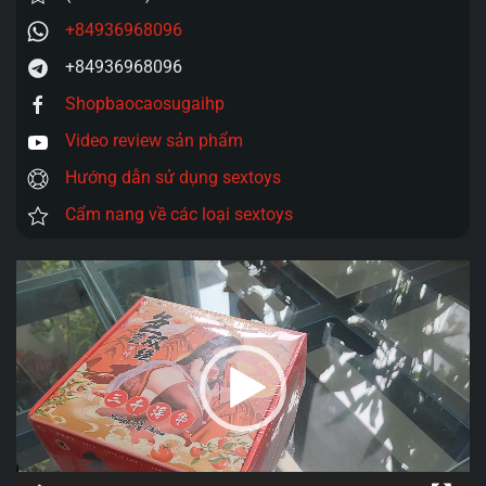
+84936968096
+84936968096
Shopbaocaosugaihp
Video review sản phẩm
Hướng dẫn sử dụng sextoys
Cẩm nang về các loại sextoys
Trình
chơi
Video