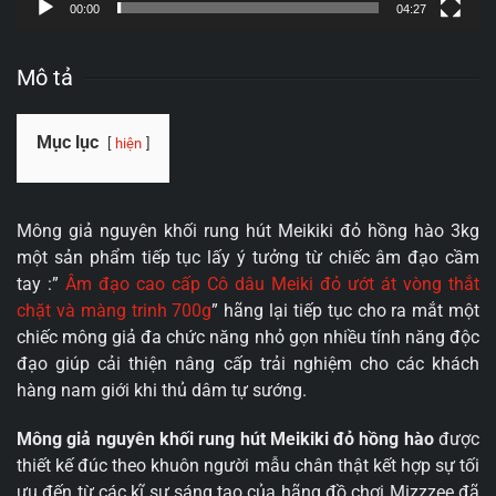
00:00
04:27
Mô tả
Mục lục
hiện
Mông giả nguyên khối rung hút Meikiki đỏ hồng hào 3kg
một sản phẩm tiếp tục lấy ý tưởng từ chiếc âm đạo cầm
tay :”
Âm đạo cao cấp Cô dâu Meiki đỏ ướt át vòng thắt
chặt và màng trinh 700g
” hãng lại tiếp tục cho ra mắt một
chiếc mông giả đa chức năng nhỏ gọn nhiều tính năng độc
đạo giúp cải thiện nâng cấp trải nghiệm cho các khách
hàng nam giới khi thủ dâm tự sướng.
Mông giả nguyên khối rung hút Meikiki đỏ hồng hào
được
thiết kế đúc theo khuôn người mẫu chân thật kết hợp sự tối
ưu đến từ các kĩ sư sáng tạo của hãng đồ chơi Mizzzee đã