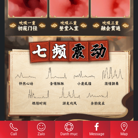
Call
Zalo
Danh mục
Message
Map