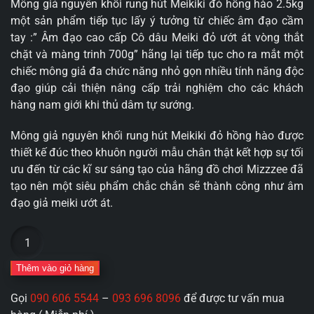
Mông giả nguyên khối rung hút Meikiki đỏ hồng hào 2.5kg
một sản phẩm tiếp tục lấy ý tưởng từ chiếc âm đạo cầm
tay :” Âm đạo cao cấp Cô dâu Meiki đỏ ướt át vòng thắt
chặt và màng trinh 700g” hãng lại tiếp tục cho ra mắt một
chiếc mông giả đa chức năng nhỏ gọn nhiều tính năng độc
đạo giúp cải thiện nâng cấp trải nghiệm cho các khách
hàng nam giới khi thủ dâm tự sướng.
Mông giả nguyên khối rung hút Meikiki đỏ hồng hào được
thiết kế đúc theo khuôn người mẫu chân thật kết hợp sự tối
ưu đến từ các kĩ sư sáng tạo của hãng đồ chơi Mizzzee đã
tạo nên một siêu phẩm chắc chắn sẽ thành công như âm
đạo giả meiki ướt át.
Mông
giả
nguyên
Thêm vào giỏ hàng
khối
Gọi
090 606 5544
–
093 696 8096
để được tư vấn mua
rung