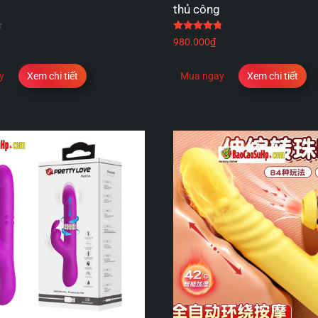
thủ công
Được xếp hạng
4.60
5 sao
Được xếp hạng
4.75
5
980.000
₫
y
Xem chi tiết
Mua ngay
Xem chi tiết