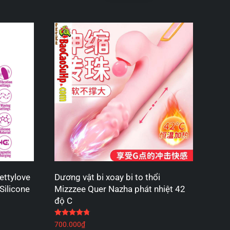
ettylove
Dương vật bi xoay bi to thổi
Silicone
Mizzzee Quer Nazha phát nhiệt 42
độ C
 sao
Được xếp hạng
4.80
5 sao
700.000
₫