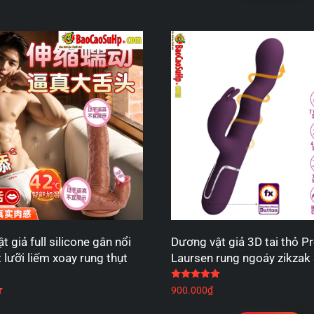
 giả full silicone gân nổi
Dương vật giả 3D tai thỏ Pr
 lưỡi liếm xoay rung thụt
Laursen rung ngoáy zikzak 
Được xếp hạng
5.00
5
Được xếp hạng
5.00
5 sao
900.000
₫