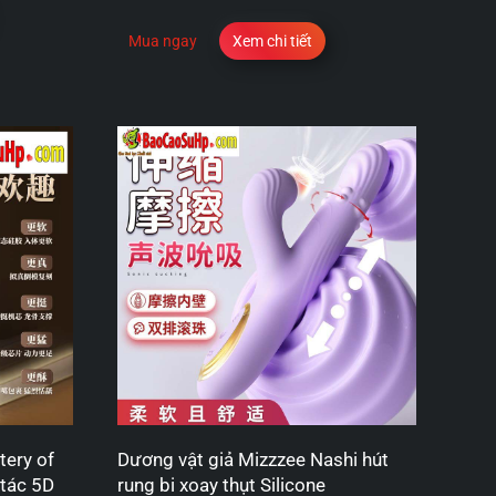
Mua ngay
Xem chi tiết
tery of
Dương vật giả Mizzzee Nashi hút
 tác 5D
rung bi xoay thụt Silicone