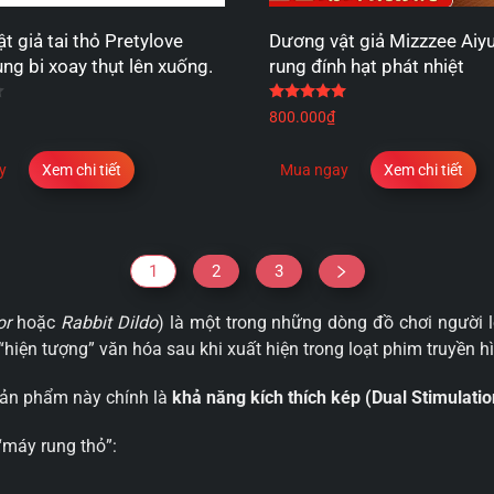
t giả tai thỏ Pretylove
Dương vật giả Mizzzee Aiy
ng bi xoay thụt lên xuống.
rung đính hạt phát nhiệt
Được xếp hạng
4.67
5 sao
Được xếp hạng
5.00
5
800.000
₫
y
Xem chi tiết
Mua ngay
Xem chi tiết
1
2
3
or
hoặc
Rabbit Dildo
) là một trong những dòng đồ chơi người l
t “hiện tượng” văn hóa sau khi xuất hiện trong loạt phim truyền
sản phẩm này chính là
khả năng kích thích kép (Dual Stimulatio
“máy rung thỏ”: