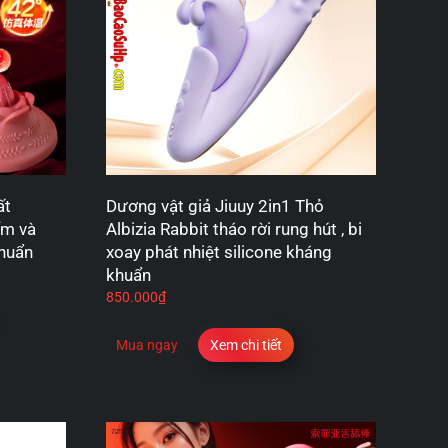
ất
Dương vật giả Jiuuy 2in1 Thỏ
ếm và
Albizia Rabbit tháo rời rung hút , bi
khuẩn
xoay phát nhiệt silicone kháng
khuẩn
850.000
₫
Mua ngay
Xem chi tiết