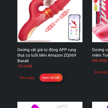
Dương vật giả tự động APP rung
Dương vậ
thụt có lưỡi liếm Amazon ZQ069
mềm Ton
Basalt
600.000
₫
750.000
₫
Mua nga
Mua ngay
Xem chi tiết