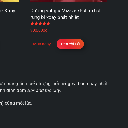
ue Xoay
Dương vật giả Mizzzee Fallon hút
rung bi xoay phát nhiệt
 sao
Được xếp hạng
5.00
5 sao
900.000
₫
Mua ngay
Xem chi tiết
ớn mang tính biểu tượng, nổi tiếng và bán chạy nhất
 hình đình đám
Sex and the City
.
n)
cùng một lúc.