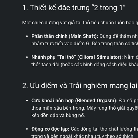
1. Thiết kế đặc trưng “2 trong 1”
Một chiếc dương vật giả tai thỏ tiêu chuẩn luôn bao
Phần thân chính (Main Shaft):
Dùng để thâm nhậ
nhắm trực tiếp vào điểm G. Bên trong thân có tíc
Nhánh phụ “Tai thỏ” (Clitoral Stimulator):
Nằm ở 
thỏ” tách đôi (hoặc các hình dáng cách điệu khác
2. Ưu điểm và Trải nghiệm mang lại
Cực khoái hỗn hợp (Blended Orgasm):
Đa số ph
thỏa mãn sâu bên trong. Máy rung thỏ giải quyế
kép dồn dập và bùng nổ.
Động cơ độc lập:
Các dòng tai thỏ chất lượng th
trong và bên ngoài khác nhau tùy theo sở thích.