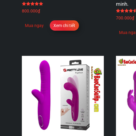
minh.
Được xếp hạng
5.00
5 sao
800.000
₫
700.000
₫
Mua ngay
Xem chi tiết
Mua nga