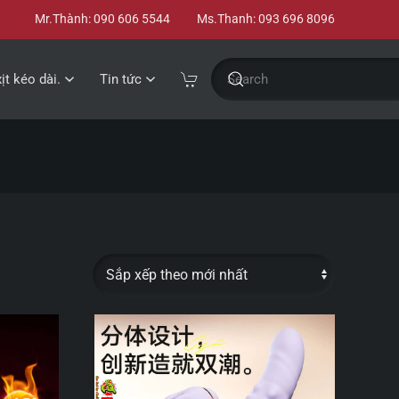
Mr.Thành: 090 606 5544
Ms.Thanh: 093 696 8096
xịt kéo dài.
Tin tức