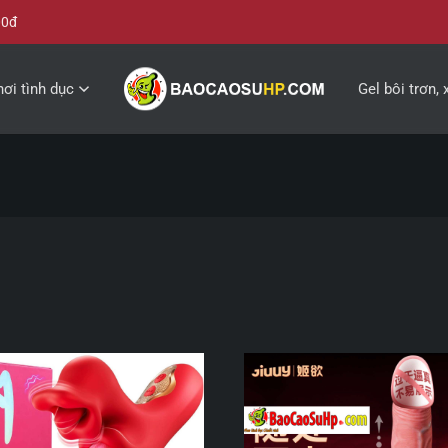
00đ
ơi tình dục
Gel bôi trơn, 