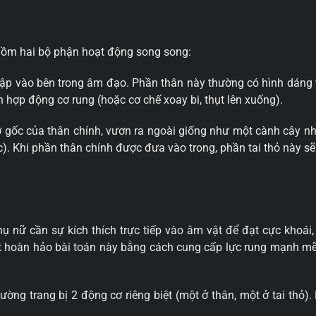
 gồm hai bộ phận hoạt động song song:
p vào bên trong âm đạo. Phần thân này thường có hình dáng t
h hợp động cơ rung (hoặc cơ chế xoay bi, thụt lên xuống).
gốc của thân chính, vươn ra ngoài giống như một cành cây nhỏ
). Khi phần thân chính được đưa vào trong, phần tai thỏ này sẽ á
ụ nữ cần sự kích thích trực tiếp vào âm vật để đạt cực khoái
t hoàn hảo bài toán này bằng cách cung cấp lực rung mạnh mẽ
ường trang bị 2 động cơ riêng biệt (một ở thân, một ở tai thỏ)