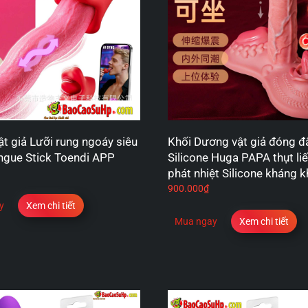
t giả Lưỡi rung ngoáy siêu
Khối Dương vật giả đóng đ
gue Stick Toendi APP
Silicone Huga PAPA thụt li
phát nhiệt Silicone kháng 
900.000
₫
y
Xem chi tiết
Mua ngay
Xem chi tiết