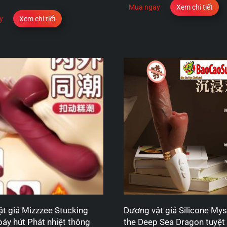
Mua ngay
Xem chi tiết
y
Xem chi tiết
t giả Mizzzee Stucking
Dương vật giả Silicone Mys
oáy hút Phát nhiệt thông
the Deep Sea Dragon tuyệt