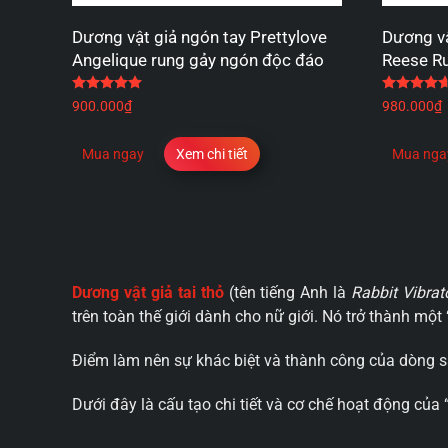
Dương vật giả ngón tay Prettylove
Dương vậ
Angelique rung gảy ngón độc đáo
Reese Ru
Được xếp hạng
5.00
5 sao
900.000
₫
980.000
₫
Mua ngay
Xem chi tiết
Mua nga
Dương vật giả tai thỏ
(tên tiếng Anh là
Rabbit Vibrat
trên toàn thế giới dành cho nữ giới. Nó trở thành mộ
Điểm làm nên sự khác biệt và thành công của dòng 
Dưới đây là cấu tạo chi tiết và cơ chế hoạt động của 