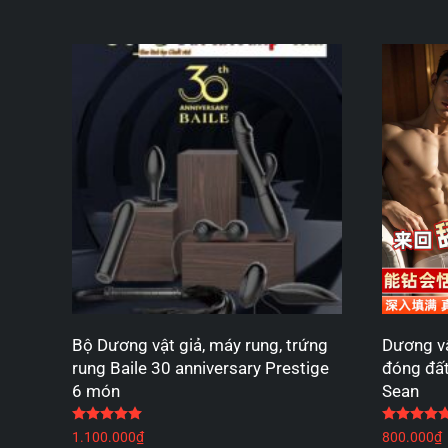
Bộ Dương vật giả, máy rung, trứng
Dương vật
rung Baile 30 anniversary Prestige
đóng đất
6 món
Sean
Được xếp hạng
5.00
5 sao
1.100.000
₫
800.000
₫