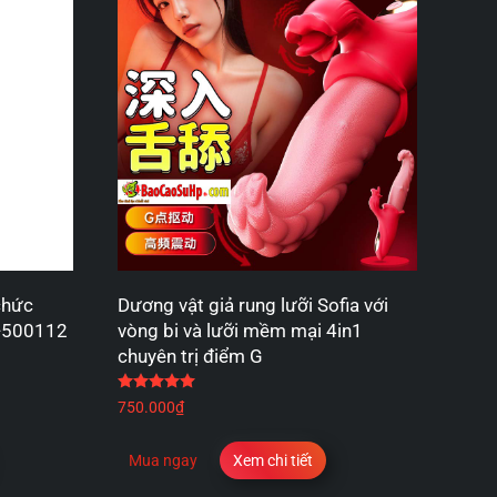
chức
Dương vật giả rung lưỡi Sofia với
W-500112
vòng bi và lưỡi mềm mại 4in1
chuyên trị điểm G
 sao
Được xếp hạng
5.00
5 sao
750.000
₫
Mua ngay
Xem chi tiết