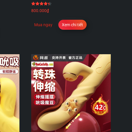
Được xếp hạng
4.33
5 sao
 sao
800.000
₫
Mua ngay
Xem chi tiết