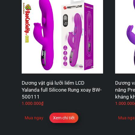
Dương vật giả lưỡi liếm LCD
Dương vậ
Yalanda full Silicone Rung xoay BW-
năng Pre
500111
kháng k
1.000.000
₫
1.000.000
Mua ngay
Xem chi tiết
Mua nga