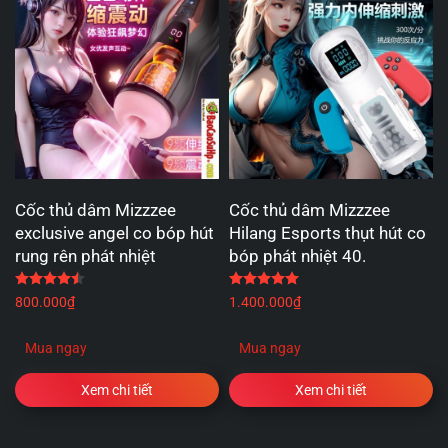
Cốc thủ dâm Mizzzee
Cốc thủ dâm Mizzzee
exclusive angel co bóp hút
Hilang Esports thụt hút co
rung rên phát nhiệt
bóp phát nhiệt 40.
Được xếp hạng
4.50
5 sao
Được xếp hạng
5.00
5 
800.000
₫
1.400.000
₫
Mua ngay
Mua ngay
Xem chi tiết
Xem chi tiết