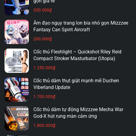
gọn giá rẻ
350.000
₫
Âm đạo ngụy trang lon bia nhỏ gọn Mizzzee
Fantasy Can Spirit Aircraft
200.000
₫
Cốc thủ Fleshlight – Quickshot Riley Reid
Compact Stroker Masturbator (Utopia)
1.250.000
₫
Cốc thủ dâm thụt giật mạnh mẽ Duchen
Viberland Update
1.700.000
₫
Cốc thủ dâm tự động Mizzzee Mecha War
God-X hút rung màn cảm ứng
1.800.000
₫