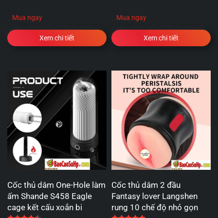
Mua ngay
Mua ngay
Xem chi tiết
Xem chi tiết
Cốc thủ dâm One-Hole làm
Cốc thủ dâm 2 đầu
ấm Shande S458 Eagle
Fantasy lover Langshen
cage kết cấu xoắn bi
rung 10 chế độ nhỏ gọn