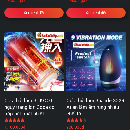
Mua ngay
Mua ngay
Xem chi tiết
Xem chi tiết
Cốc thủ dâm SOKOOT
Cốc thủ dâm Shande S329
ngụy trang lon Coca co
Atlan làm ấm rung nhiều
bóp hút phát nhiệt
chế độ
Được xếp hạng
5.00
5 sao
Được xếp hạng
4.33
5 
1.100.000
₫
900.000
₫