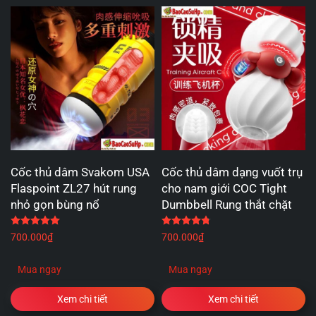
Cốc thủ dâm Svakom USA
Cốc thủ dâm dạng vuốt trụ
Flaspoint ZL27 hút rung
cho nam giới COC Tight
nhỏ gọn bùng nổ
Dumbbell Rung thắt chặt
Được xếp hạng
5.00
5 sao
Được xếp hạng
4.75
5 
700.000
₫
700.000
₫
Mua ngay
Mua ngay
Xem chi tiết
Xem chi tiết