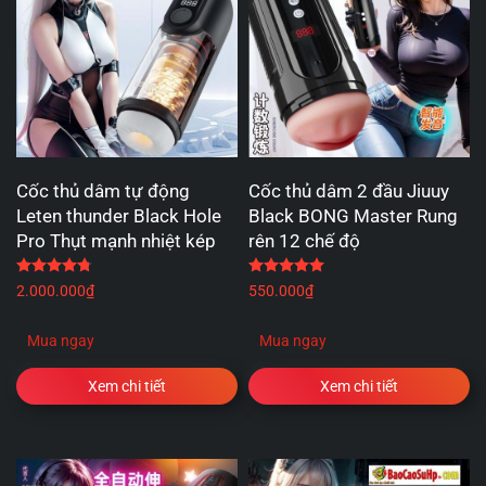
Cốc thủ dâm tự động
Cốc thủ dâm 2 đầu Jiuuy
Leten thunder Black Hole
Black BONG Master Rung
Pro Thụt mạnh nhiệt kép
rên 12 chế độ
Được xếp hạng
4.80
5 sao
Được xếp hạng
5.00
5 
2.000.000
₫
550.000
₫
Mua ngay
Mua ngay
Xem chi tiết
Xem chi tiết