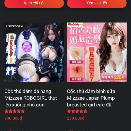
Xem chi tiết
Xem chi tiết
Cốc thủ dâm đa năng
Cốc thủ dâm bình sữa
Mizzzee ROBOGIRL thụt
Mizzzee Japan Plump
lên xuống nhỏ gọn
breasted girl cực đã
Được xếp hạng
4.75
5 sao
Được xếp hạng
4.75
5 
700.000
₫
250.000
₫