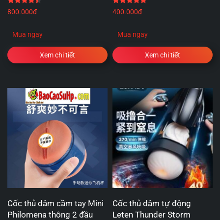
Được xếp hạng
4.50
5 sao
Được xếp hạng
5.00
5 
800.000
₫
400.000
₫
Mua ngay
Mua ngay
Xem chi tiết
Xem chi tiết
Cốc thủ dâm cầm tay Mini
Cốc thủ dâm tự động
Philomena thông 2 đầu
Leten Thunder Storm