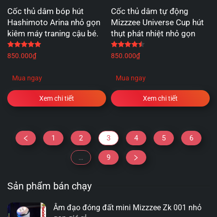
Cốc thủ dâm bóp hút
Cốc thủ dâm tự động
Hashimoto Arina nhỏ gọn
Mizzzee Universe Cup hút
kiêm máy traning cậu bé.
thụt phát nhiệt nhỏ gọn
Được xếp hạng
5.00
5 sao
Được xếp hạng
4.50
5 
850.000
₫
850.000
₫
Mua ngay
Mua ngay
Xem chi tiết
Xem chi tiết
1
2
3
4
5
6
…
9
Sản phẩm bán chạy
Âm đạo đóng đất mini Mizzzee Zk 001 nhỏ