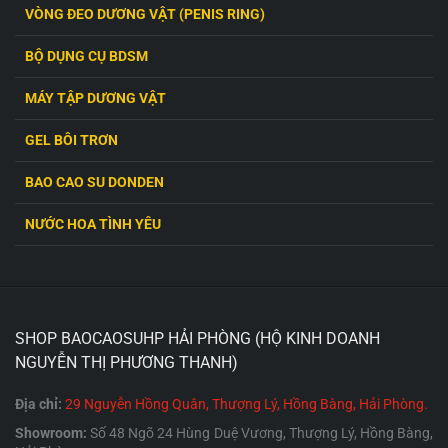
VÒNG ĐEO DƯƠNG VẬT (PENIS RING)
BỘ DỤNG CỤ BDSM
MÁY TẬP DƯƠNG VẬT
GEL BÔI TRƠN
BAO CAO SU DONDEN
NƯỚC HOA TÌNH YÊU
SHOP BAOCAOSUHP HẢI PHÒNG (HỘ KINH DOANH
NGUYỄN THỊ PHƯƠNG THANH)
Địa chỉ:
29 Nguyễn Hồng Quân, Thượng Lý, Hồng Bàng, Hải Phòng.
Showroom:
Số 48 Ngõ 24 Hùng Duệ Vương, Thượng Lý, Hồng Bàng,