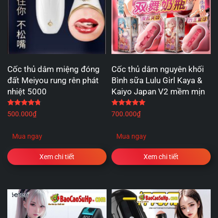
Cốc thủ dâm miệng đóng
Cốc thủ dâm nguyên khối
đất Meiyou rung rên phát
Bình sữa Lulu Girl Kaya &
nhiệt 5000
Kaiyo Japan V2 mềm mịn
Được xếp hạng
4.80
5 sao
Được xếp hạng
5.00
5 
500.000
₫
700.000
₫
Mua ngay
Mua ngay
Xem chi tiết
Xem chi tiết