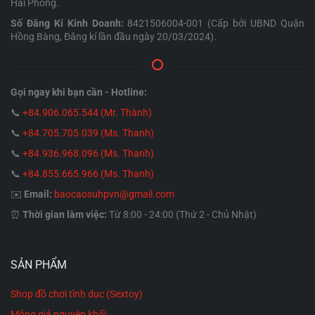
Hải Phòng.
Số Đăng Kí Kinh Doanh:
8421506004-001 (Cấp bởi UBND Quận
Hồng Bàng, Đăng kí lần đầu ngày 20/03/2024).
Gọi ngay khi bạn cần - Hotline:
📞
+84.906.065.544 (Mr. Thành)
📞
+84.705.705.039 (Ms. Thanh)
📞
+84.936.968.096 (Ms. Thanh)
📞
+84.855.665.966 (Ms. Thanh)
✉️
Email:
baocaosuhpvn@gmail.com
⏰
Thời gian làm việc:
Từ 8:00 - 24:00 (Thứ 2 - Chủ Nhật)
SẢN PHẨM
Shop đồ chơi tình dục (Sextoy)
Mông giả nguyên khối