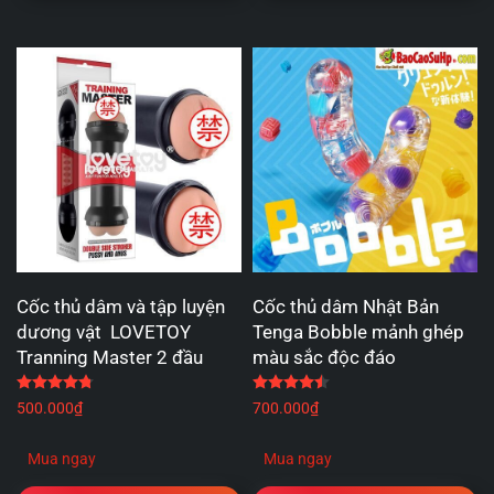
Cốc thủ dâm và tập luyện
Cốc thủ dâm Nhật Bản
dương vật LOVETOY
Tenga Bobble mảnh ghép
Tranning Master 2 đầu
màu sắc độc đáo
Được xếp hạng
4.75
5 sao
Được xếp hạng
4.50
5 
500.000
₫
700.000
₫
Mua ngay
Mua ngay