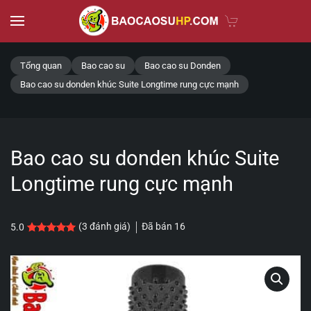
Skip to main content
Tổng quan
Bao cao su
Bao cao su Donden
Bao cao su donden khúc Suite Longtime rung cực mạnh
Bao cao su donden khúc Suite
Longtime rung cực mạnh
Đã bán
16
(
3
đánh giá)
5.0
5.0
3
trên 5 dựa trên
đánh giá