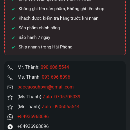
cực
mạnh
Không ghi tên sản phẩm, Không ghi tên shop
số
Khách được kiểm tra hàng trước khi nhận.
lượng
Sản phẩm chính hãng
Bảo hành 7 ngày
Ship nhanh trong Hải Phòng
Mr. Thành:
090 606 5544
Ms. Thanh:
093 696 8096
baocaosuhpvn@gmail.com
(Ms Thanh)
Zalo 0705705039
(Mr Thanh)
Zalo 0906065544
+84936968096
+84936968096