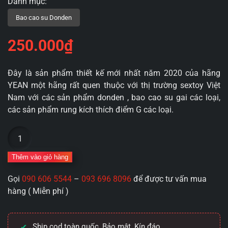
250.000
₫
Đây là sản phẩm thiết kế mới nhất năm 2020 của hãng
YEAN một hãng rất quen thuộc với thị trường sextoy Việt
Nam với các sản phẩm donden , bao cao su gai các loại,
các sản phẩm rung kích thích điểm G các loại.
Bao
cao
su
Thêm vào giỏ hàng
donden
Gọi
090 606 5544
–
093 696 8096
để được tư vấn mua
khúc
hàng ( Miễn phí )
Suite
Longtime
rung
Ship cod toàn quốc, Bảo mật, Kín đáo