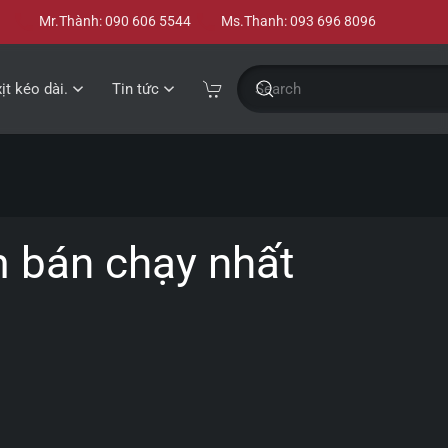
Mr.Thành: 090 606 5544
Ms.Thanh: 093 696 8096
xịt kéo dài.
Tin tức
m bán chạy nhất