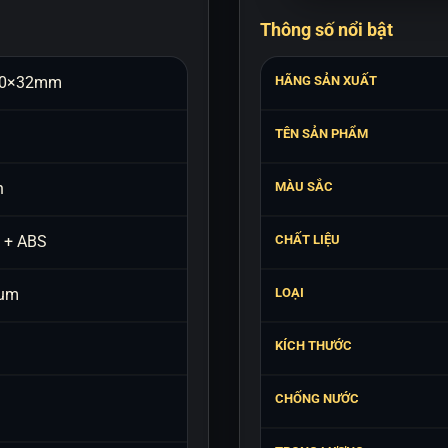
Thông số nổi bật
10×32mm
HÃNG SẢN XUẤT
TÊN SẢN PHẨM
h
MÀU SẮC
e + ABS
CHẤT LIỆU
ium
LOẠI
KÍCH THƯỚC
CHỐNG NƯỚC