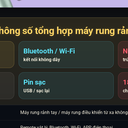
hông số tổng hợp máy rung rả
Bluetooth / Wi-Fi
N
kết nối không dây
tr
Pin sạc
1
USB / sạc lại
ch
Máy rung rảnh tay / máy rung điều khiển từ xa không
Remote vật lý, Bluetooth, Wi-Fi, APP điện thoại