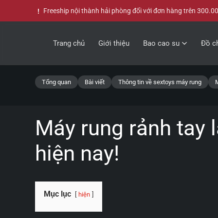
Freeship nội thành hải phòng đối với đơn hàng trên 300.0
Skip to main content
Trang chủ
Giới thiệu
Bao cao su
Đồ ch
Tổng quan
Bài viết
Thông tin về sextoys máy rung
M
Máy rung rảnh tay 
hiện nay!
Mục lục
hiện