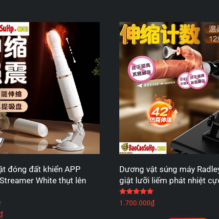
t đóng đất khiển APP
Dương vật súng máy Radley
Streamer White thụt lên
giật lưỡi liếm phát nhiệt c
Được xếp hạng
5.00
5
Được xếp hạng
4.67
5 sao
1.700.000
₫
₫