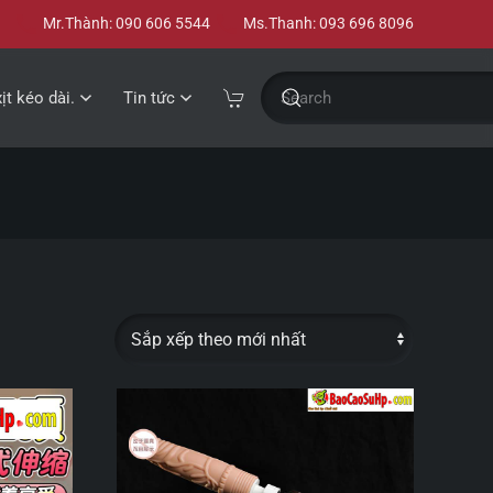
Mr.Thành: 090 606 5544
Ms.Thanh: 093 696 8096
xịt kéo dài.
Tin tức