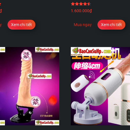
Được xếp hạng
5.00
5 sao
Được xếp hạng
4.50
5
₫
1.600.000
₫
y
Xem chi tiết
Mua ngay
Xem chi tiết