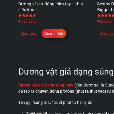
Dương vật tự động cầm tay – thụt
Sextoy 
siêu khỏe
Bigger L
Được xếp hạng
4.67
5 sao
1.900.000
₫
900.000
₫
Mua ngay
Xem chi tiết
Mua nga
Dương vật giả dạng súng 
Dương vật giả dạng súng máy
(còn được gọi là Súng 
để tạo ra
chuyển động pít-tông (thụt ra thụt vào) tự 
Tên gọi “súng máy” xuất phát từ hai lý do:
Thiết kế:
Nhiều loại cầm tay có hình dáng rất g