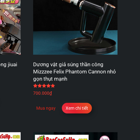
ng jiuai
Dương vật giả súng thần công
Mizzzee Felix Phantom Cannon nhỏ
gọn thụt mạnh
 sao
Được xếp hạng
5.00
5 sao
700.000
₫
Mua ngay
Xem chi tiết