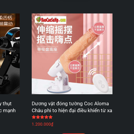
 thụt
Dương vật đóng tường Coc Aloma
ực mạnh
Châu phi to hiện đại điều khiển từ xa
 sao
Được xếp hạng
5.00
5 sao
1.200.000
₫