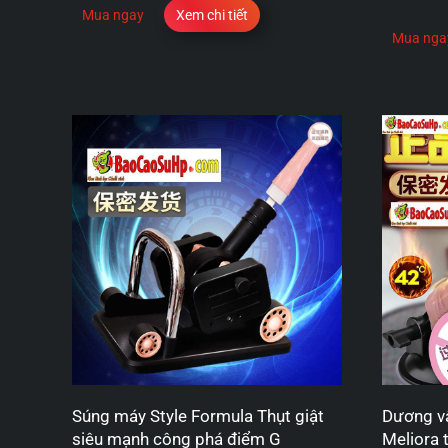
Mua ngay
Xem chi tiết
Mua nga
Súng máy Style Formula Thụt giật
Dương vậ
siêu mạnh công phá điểm G
Meliora 