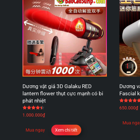
Dương vật giả 3D Galaku RED
Dương vậ
lantern flower thụt cực mạnh có bi
Fascial 
phát nhiệt
Được xếp hạng
4.40
5 sao
650.000
₫
1.000.000
₫
Mua nga
Mua ngay
Xem chi tiết