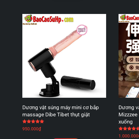
Dương vật súng máy mini cơ bắp
Dương vậ
massage Dibe Tibet thụt giật
Mizzzee 
xuống
Được xếp hạng
5.00
5 sao
950.000
₫
1.000.000