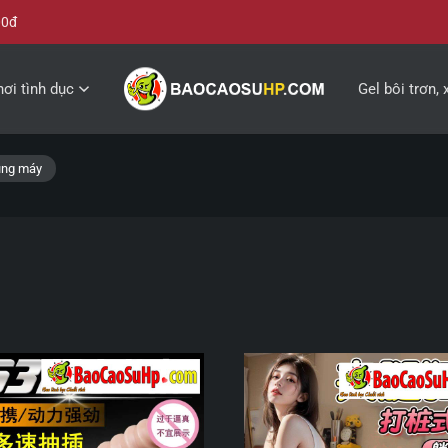
00đ
ơi tình dục
Gel bôi trơn, 
úng máy