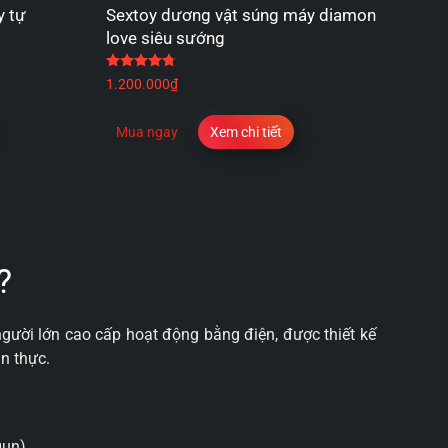
y tự
Sextoy dương vật súng máy diamon
love siêu sướng
 sao
Được xếp hạng
4.75
5 sao
1.200.000
₫
Mua ngay
Xem chi tiết
?
người lớn cao cấp hoạt động bằng điện, được thiết kế
ân thực.
un).