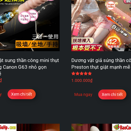
t sung thần công mini thụt
Dương vật giả súng thần cô
ng Canon G63 nhỏ gọn
Preston thụt giật mạnh mẽ
ẽ
Được xếp hạng
5.00
5
₫
1.000.000
₫
y
Xem chi tiết
Mua ngay
Xem chi tiết