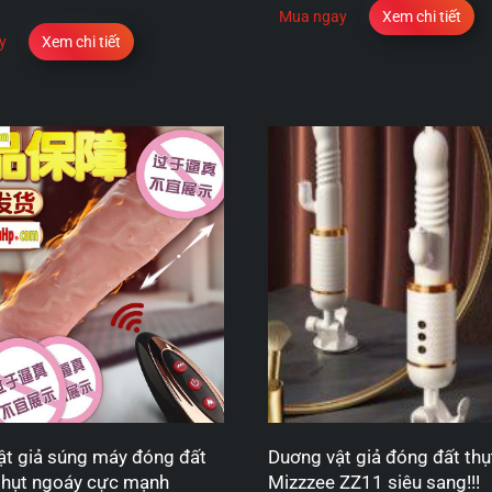
Mua ngay
Xem chi tiết
y
Xem chi tiết
t giả súng máy đóng đất
Duơng vật giả đóng đất thụ
thụt ngoáy cực mạnh
Mizzzee ZZ11 siêu sang!!!