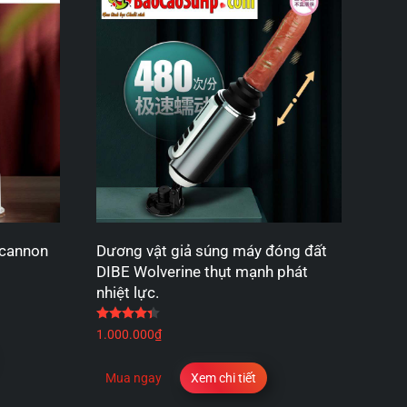
 cannon
Dương vật giả súng máy đóng đất
DIBE Wolverine thụt mạnh phát
nhiệt lực.
 sao
Được xếp hạng
4.33
5 sao
1.000.000
₫
Mua ngay
Xem chi tiết