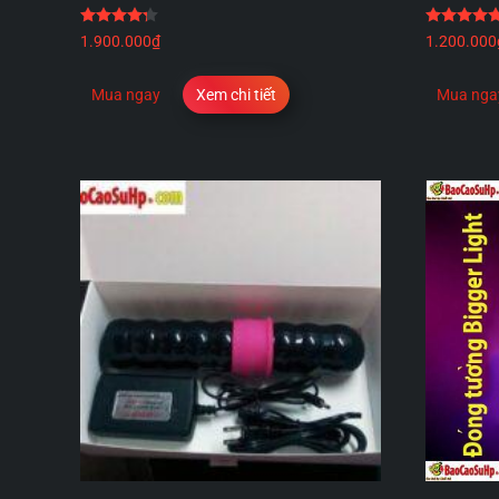
Được xếp hạng
4.25
5 sao
1.900.000
₫
1.200.000
Mua ngay
Xem chi tiết
Mua nga