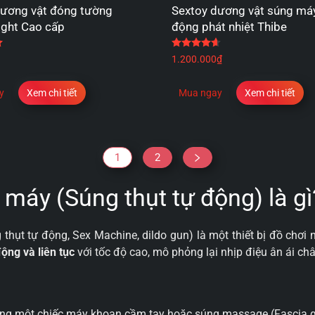
Dương vật đóng tường
Sextoy dương vật súng má
ight Cao cấp
động phát nhiệt Thibe
Được xếp hạng
5.00
5 sao
Được xếp hạng
4.67
5
1.200.000
₫
y
Xem chi tiết
Mua ngay
Xem chi tiết
1
2
máy (Súng thụt tự động) là gì
thụt tự động, Sex Machine, dildo gun) là một thiết bị đồ chơi 
động và liên tục
với tốc độ cao, mô phỏng lại nhịp điệu ân ái ch
iống một chiếc máy khoan cầm tay hoặc súng massage (Fascia g