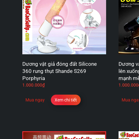
Dương vật giả đóng đất Silicone
Dương vậ
360 rung thụt Shande S269
lên xuố
Porphyria
mạnh m
1.000.000
₫
1.000.000
Mua ngay
Xem chi tiết
Mua nga