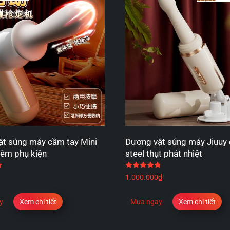
t súng máy cầm tay Mini
Dương vật súng máy Jiuuy
kèm phụ kiện
steel thụt phát nhiệt
Được xếp hạng
5.00
5 sao
Được xếp hạng
4.75
5
1.000.000
₫
y
Xem chi tiết
Mua ngay
Xem chi tiết