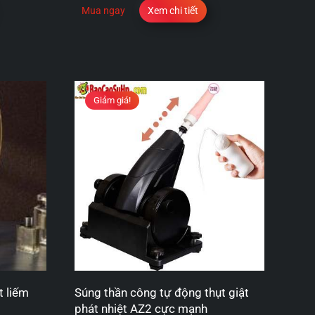
Mua ngay
Xem chi tiết
Giảm giá!
t liếm
Súng thần công tự động thụt giật
phát nhiệt AZ2 cực mạnh